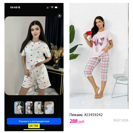
Пижама
#23459242
288
30.07.2026
руб