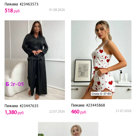
Пижама
#23463573
518
01.08.2026
руб
Пижама
#23445868
Пижама
#23447635
460
21.07.2026
1,380
22.07.2026
руб
руб