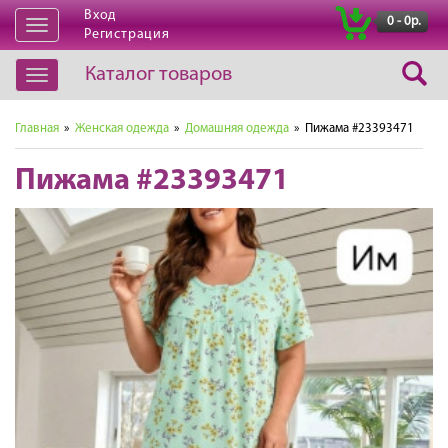
Вход
|
0 - 0р.
Открыть
Регистрация
навигацию
Каталог товаров
Открыть
навигацию
Главная
»
Женская одежда
»
Домашняя одежда
» Пижама #23393471
Пижама #23393471