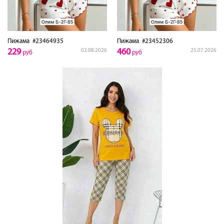
Пижама
#23464935
Пижама
#23452306
229
460
02.08.2026
25.07.2026
руб
руб