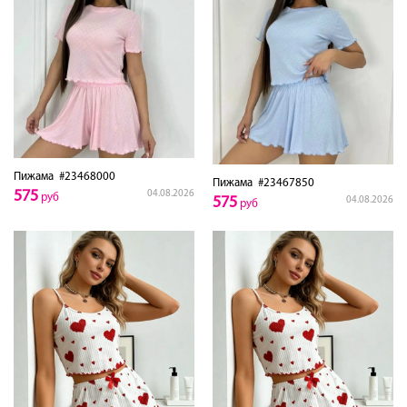
Пижама
#23468000
Пижама
#23467850
575
04.08.2026
руб
575
04.08.2026
руб