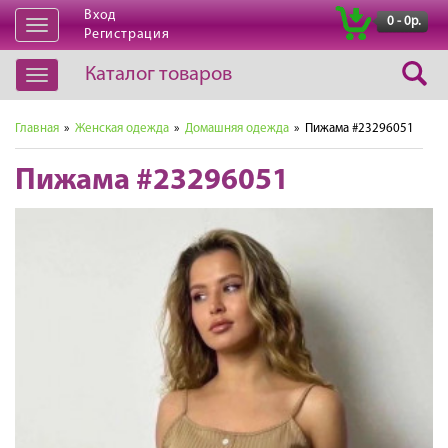
Вход
|
0 - 0р.
Открыть
Регистрация
навигацию
Каталог товаров
Открыть
навигацию
Главная
»
Женская одежда
»
Домашняя одежда
» Пижама #23296051
Пижама #23296051