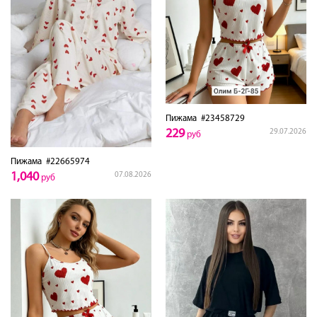
Пижама
#23458729
229
29.07.2026
руб
Пижама
#22665974
1,040
07.08.2026
руб