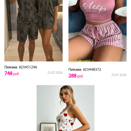
Пижама
#23451296
Пижама
#23448372
748
25.07.2026
руб
288
23.07.2026
руб