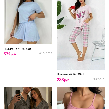
Пижама
#23467850
575
04.08.2026
руб
Пижама
#23452971
288
26.07.2026
руб