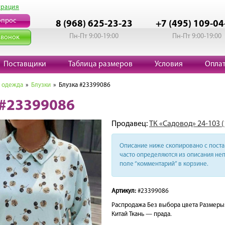
трация
опрос
8 (968) 625-23-23
+7 (495) 109-04
Пн-Пт 9:00-19:00
Пн-Пт 9:00-19:00
звонок
Поставщики
Таблица размеров
Условия
Опла
 одежда
»
Блузки
» Блузка #23399086
 #23399086
Продавец:
ТК «Садовод» 24-103 
Описание ниже скопировано с поста 
часто определяются из описания неп
поле “комментарий” в корзине.
Артикул:
#23399086
Распродажа Без выбора цвета Размеры:
Китай Ткань — прада.