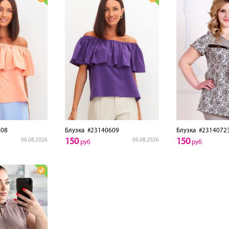
08
Блузка
#23140609
Блузка
#2314072
150
150
06.08.2026
06.08.2026
руб
руб