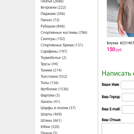
Платья (2686)
Ветровки (222)
Пиджаки (306)
Пальто (73)
Рубашки (846)
Спортивные костюмы (786)
Свитеры (102)
Блузка
#231407
Спортивные брюки (131)
150
руб
Сарафаны (197)
Термобелье (2)
Трусы (44)
Туники (214)
Написать 
Толстовки (552)
Топы (156)
Ваше Имя:
Футболки (1536)
Фартуки (3)
Ваш Город:
Халаты (41)
Шарфы и платки (37)
Ваш E-mail:
Шорты (469)
Ваш Отзыв:
Штаны (661)
Юбки (320)
Плащи (5)