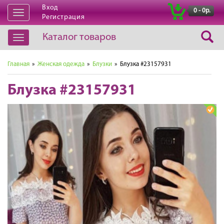
Вход
|
0 - 0р.
Открыть
Регистрация
навигацию
Каталог товаров
Открыть
навигацию
Главная
»
Женская одежда
»
Блузки
» Блузка #23157931
Блузка #23157931