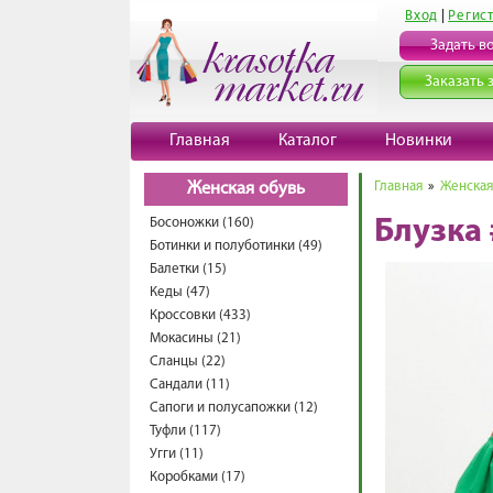
Вход
|
Регис
Задать в
Заказать 
Главная
Каталог
Новинки
Главная
»
Женская
Женская обувь
Босоножки (160)
Блузка
Ботинки и полуботинки (49)
Балетки (15)
Кеды (47)
Кроссовки (433)
Мокасины (21)
Сланцы (22)
Сандали (11)
Сапоги и полусапожки (12)
Туфли (117)
Угги (11)
Коробками (17)