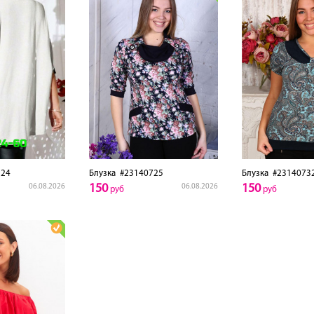
24
Блузка
#23140725
Блузка
#2314073
150
150
06.08.2026
06.08.2026
руб
руб