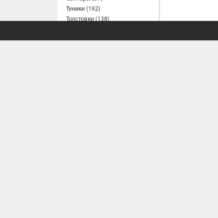
Туники (192)
Толстовки (138)
Футболки (1196)
Халаты (21)
Шорты (156)
Штаны (313)
Юбки (55)
Пальто (6)
Спецодежда
Медицинская одежда (24)
Мужская одежда
Бейсболки (107)
Брюки (95)
СОБСТВЕННЫЙ С
Водолазки (19)
Ветровки (11)
Домашняя одежда (2)
Политика конфи
Джинсы (18)
Условия сотрудн
Жилеты (22)
Как сделать зака
Кофты (54)
Как сделать доза