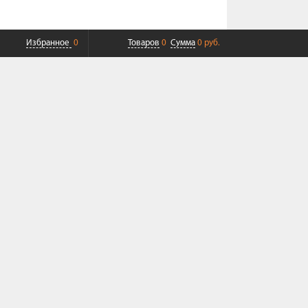
Избранное
0
Товаров
0
Сумма
0 руб.
ПЛАТНАЯ ДОСТАВКА ДО ТК
СОВРЕМЕННЫЙ СЕРВИС
+7 (968) 625-23-23
+7 (495) 109-04-49
Пн-Пт 9:00-19:00