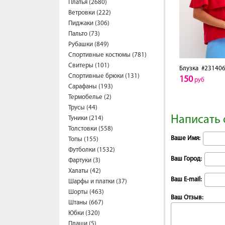
Платья (2680)
Ветровки (222)
Пиджаки (306)
Пальто (73)
Рубашки (849)
Спортивные костюмы (781)
Свитеры (101)
Блузка
#231406
Спортивные брюки (131)
150
руб
Сарафаны (193)
Термобелье (2)
Трусы (44)
Написать 
Туники (214)
Толстовки (558)
Ваше Имя:
Топы (155)
Футболки (1532)
Ваш Город:
Фартуки (3)
Халаты (42)
Ваш E-mail:
Шарфы и платки (37)
Шорты (463)
Ваш Отзыв:
Штаны (667)
Юбки (320)
Плащи (5)