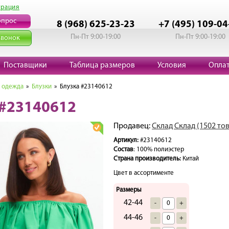
трация
опрос
8 (968) 625-23-23
+7 (495) 109-04
Пн-Пт 9:00-19:00
Пн-Пт 9:00-19:00
звонок
Поставщики
Таблица размеров
Условия
Опла
 одежда
»
Блузки
» Блузка #23140612
 #23140612
Продавец:
Склад Склад (1502 то
Артикул:
#23140612
Состав
: 100% полиэстер
Страна производитель:
Китай
Цвет в ассортименте
Размеры
42-44
-
+
44-46
-
+