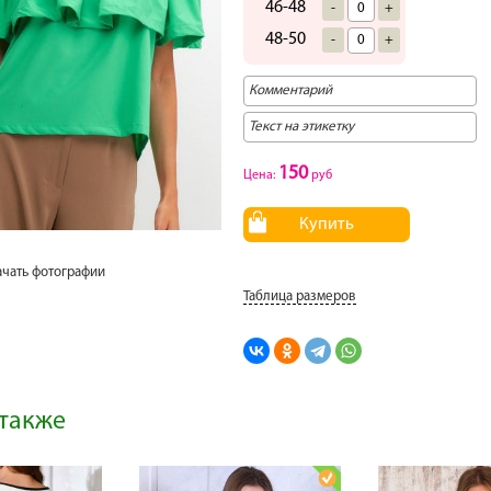
46-48
-
+
48-50
-
+
150
Цена:
руб
Купить
ачать фотографии
Таблица размеров
также