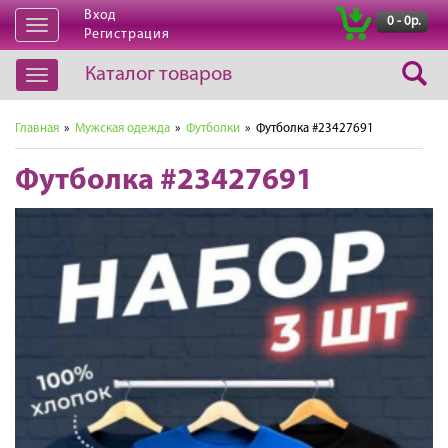
Вход
|
0 - 0р.
Открыть
Регистрация
навигацию
Каталог товаров
Открыть
навигацию
Главная
»
Мужская одежда
»
Футболки
» Футболка #23427691
Футболка #23427691