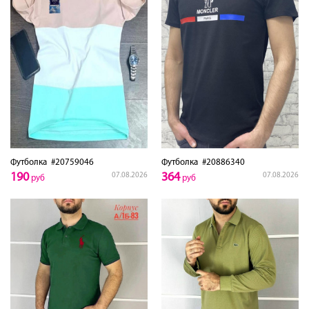
Футболка
#20759046
Футболка
#20886340
190
364
07.08.2026
07.08.2026
руб
руб