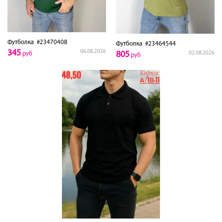
Футболка
#23470408
Футболка
#23464544
345
06.08.2026
805
руб
02.08.2026
руб