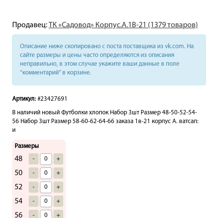
Продавец:
ТК «Садовод» Корпус.А.1В-21 (1379 товаров)
Описание ниже скопировано с поста поставщика из vk.com. На
сайте размеры и цены часто определяются из описания
неправильно, в этом случае укажите ваши данные в поле
“комментарий” в корзине.
Артикул:
#23427691
В наличий новый Футболки хлопок Набор 3шт Размер 48-50-52-54-
56 Набор 3шт Размер 58-60-62-64-66 заказа 1в-21 корпус А. ватсап:
и
Размеры
48
-
+
50
-
+
52
-
+
54
-
+
56
-
+