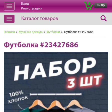
Вход
|
0 - 0р.
Открыть
Регистрация
навигацию
Каталог товаров
Открыть
навигацию
Главная
»
Мужская одежда
»
Футболки
» Футболка #23427686
Футболка #23427686