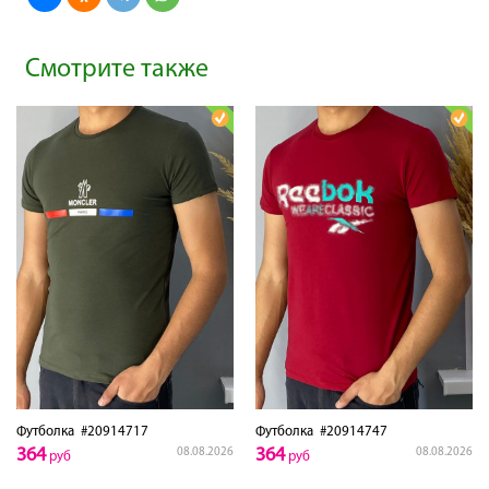
Смотрите также
Футболка
#20914717
Футболка
#20914747
364
364
08.08.2026
08.08.2026
руб
руб