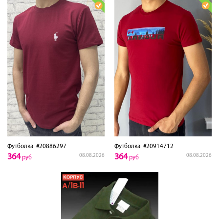
Футболка
#20886297
Футболка
#20914712
364
364
08.08.2026
08.08.2026
руб
руб