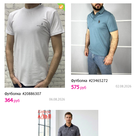
Футболка
#23465272
575
02.08.2026
руб
Футболка
#20886307
364
06.08.2026
руб