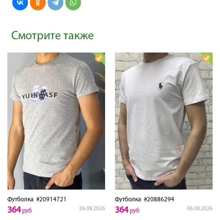
Смотрите также
Футболка
#20914721
Футболка
#20886294
364
364
06.08.2026
06.08.2026
руб
руб