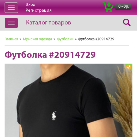
Вход
|
0 - 0р.
Открыть
Регистрация
навигацию
Каталог товаров
Открыть
навигацию
Главная
»
Мужская одежда
»
Футболки
» Футболка #20914729
Футболка #20914729