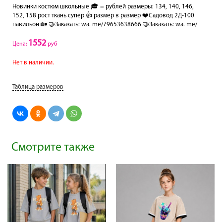
Новинки костюм школьные 🎓 = рублей размеры: 134, 140, 146,
152, 158 рост ткань супер 👍 размер в размер ❤️Садовод 2Д-100
павильон 🏡 🤝Заказать: wa. me/79653638666 🤝Заказать: wa. me/
1552
Цена:
руб
Нет в наличии.
Таблица размеров
Смотрите также