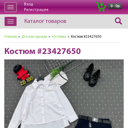
Вход
|
0 - 0р.
Открыть
Регистрация
навигацию
Каталог товаров
Открыть
навигацию
Главная
»
Детская одежда
»
Костюмы
» Костюм #23427650
Костюм #23427650