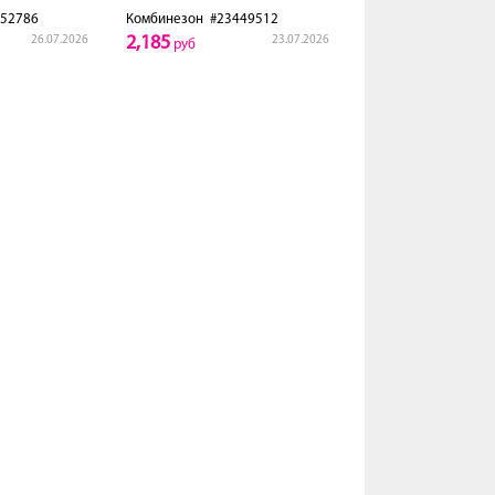
52786
Комбинезон
#23449512
2,185
26.07.2026
23.07.2026
руб