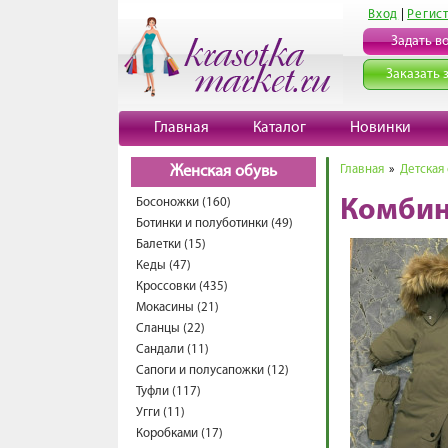
Вход
|
Регис
Задать в
Заказать 
Главная
Каталог
Новинки
Главная
»
Детская
Женская обувь
Босоножки (160)
Комбин
Ботинки и полуботинки (49)
Балетки (15)
Кеды (47)
Кроссовки (435)
Мокасины (21)
Сланцы (22)
Сандали (11)
Сапоги и полусапожки (12)
Туфли (117)
Угги (11)
Коробками (17)