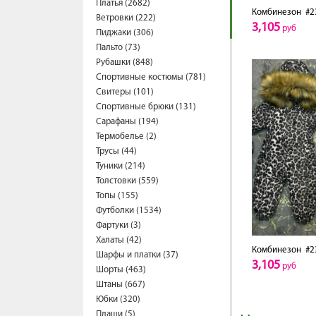
Платья (2682)
Комбинезон
#2
Ветровки (222)
3,105
руб
Пиджаки (306)
Пальто (73)
Рубашки (848)
Спортивные костюмы (781)
Свитеры (101)
Спортивные брюки (131)
Сарафаны (194)
Термобелье (2)
Трусы (44)
Туники (214)
Толстовки (559)
Топы (155)
Футболки (1534)
Фартуки (3)
Халаты (42)
Комбинезон
#2
Шарфы и платки (37)
3,105
руб
Шорты (463)
Штаны (667)
Юбки (320)
Плащи (5)