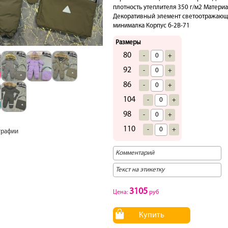
плотность утеплителя 350 г/м2 Матери
Декоративный элемент светоотражающий
минималка Корпус б-2В-71
Размеры
80
-
+
92
-
+
86
-
+
104
-
+
98
-
+
110
-
+
графии
3105
Цена:
руб
Купить