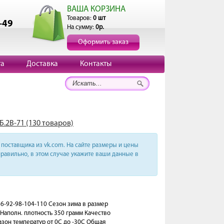
ВАША КОРЗИНА
Товаров:
0 шт
-49
На сумму:
0р.
Оформить заказ
та
Доставка
Контакты
Б.2В-71 (130 товаров)
поставщика из vk.com. На сайте размеры и цены
равильно, в этом случае укажите ваши данные в
86-92-98-104-110 Сезон зима в размер
 Наполн. плотность 350 грамм Качество
зон температур от 0C до -30C Общая