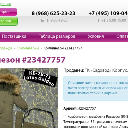
трация
опрос
8 (968) 625-23-23
+7 (495) 109-04
Пн-Пт 9:00-19:00
Пн-Пт 9:00-19:00
звонок
Поставщики
Таблица размеров
Условия
Опла
 одежда
»
Комбинезоны
» Комбинезон #23427757
езон #23427757
Продавец:
ТК «Садовод» Корпус.
Описание ниже скопировано с поста 
часто определяются из описания неп
поле “комментарий” в корзине.
Артикул:
#23427757
( ) Комбинезон, мембрана Размеры 80-
Температура до -35 градусов с начесом
хорошая изоляционный материал Диапа