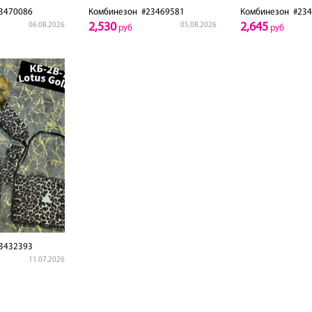
3470086
Комбинезон
#23469581
Комбинезон
#234
2,530
2,645
06.08.2026
05.08.2026
руб
руб
3432393
11.07.2026