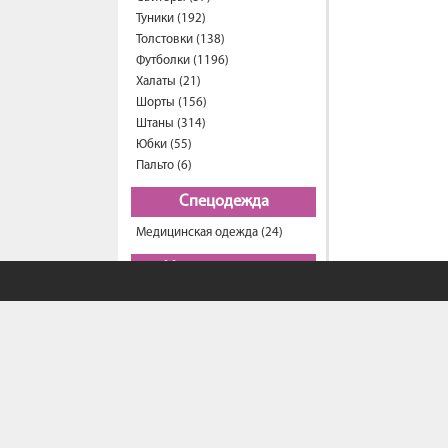
Туники (192)
Толстовки (138)
Футболки (1196)
Халаты (21)
Шорты (156)
Штаны (314)
Юбки (55)
Пальто (6)
Спецодежда
Медицинская одежда (24)
Мужская одежда
Бейсболки (107)
Брюки (95)
Водолазки (19)
Ветровки (11)
Домашняя одежда (2)
Джинсы (18)
Жилеты (22)
Кофты (54)