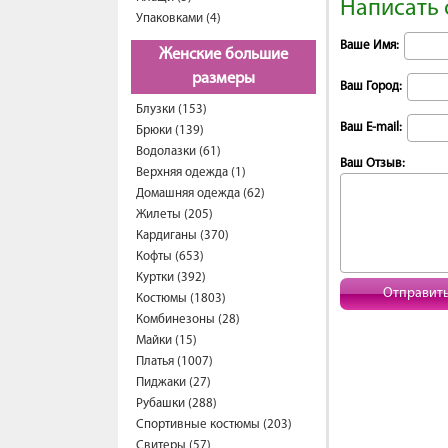
Написать 
Упаковками (4)
Ваше Имя:
Женские большие
размеры
Ваш Город:
Блузки (153)
Ваш E-mail:
Брюки (139)
Водолазки (61)
Ваш Отзыв:
Верхняя одежда (1)
Домашняя одежда (62)
Жилеты (205)
Кардиганы (370)
Кофты (653)
Куртки (392)
Отправит
Костюмы (1803)
Комбинезоны (28)
Майки (15)
Платья (1007)
Пиджаки (27)
Рубашки (288)
Спортивные костюмы (203)
Свитеры (57)