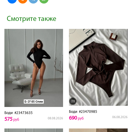
Смотрите также
Боди
#23470985
Боди
#23473635
690
06.08.2026
575
руб
08.08.2026
руб