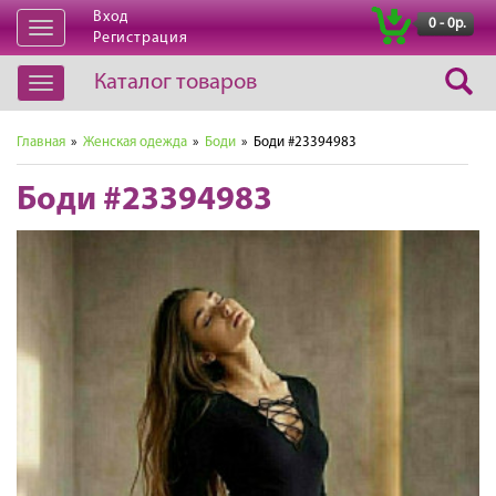
Вход
|
0 - 0р.
Открыть
Регистрация
навигацию
Каталог товаров
Открыть
навигацию
Главная
»
Женская одежда
»
Боди
» Боди #23394983
Боди #23394983