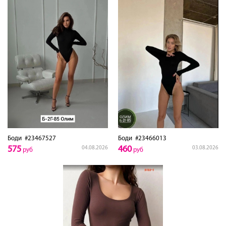
Боди
#23467527
Боди
#23466013
575
460
04.08.2026
03.08.2026
руб
руб