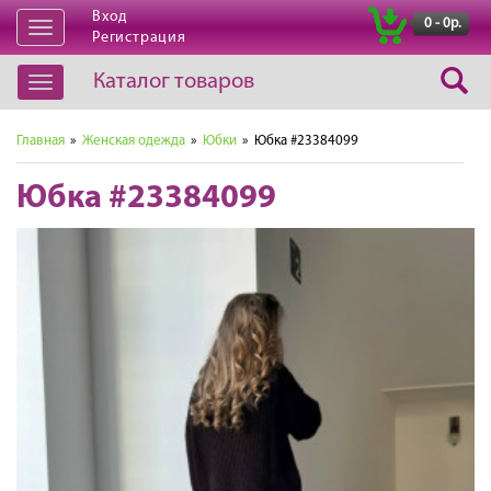
Вход
|
0 - 0р.
Открыть
Регистрация
навигацию
Каталог товаров
Открыть
навигацию
Главная
»
Женская одежда
»
Юбки
» Юбка #23384099
Юбка #23384099