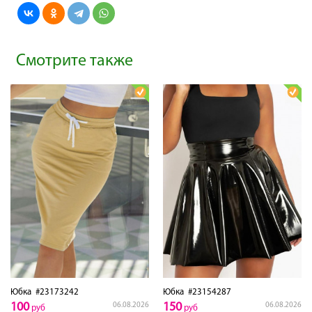
Смотрите также
Юбка
#23173242
Юбка
#23154287
100
150
06.08.2026
06.08.2026
руб
руб