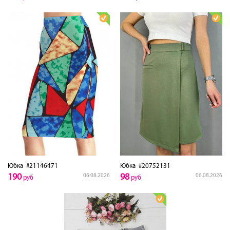
Юбка
#21146471
Юбка
#20752131
190
98
06.08.2026
06.08.2026
руб
руб