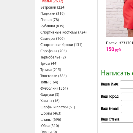
Платья (2632)
Ветровки (224)
Пиджаки (319)
Пальто (78)
Рубашки (839)
Спортивные костюмы (724)
Свитеры (106)
Платье
#23170
Спортивные брюки (131)
150
руб
Сарафаны (204)
Термобелье (2)
Трусы (44)
Туники (215)
Написать 
Толстовки (584)
Топы (164)
Ваше Имя:
Футболки (1561)
Фартуки (3)
Ваш Город:
Халаты (16)
Шарфы и платки (51)
Ваш E-mail:
Шорты (463)
Ваш Отзыв:
Штаны (696)
Юбки (310)
Плащи (9)