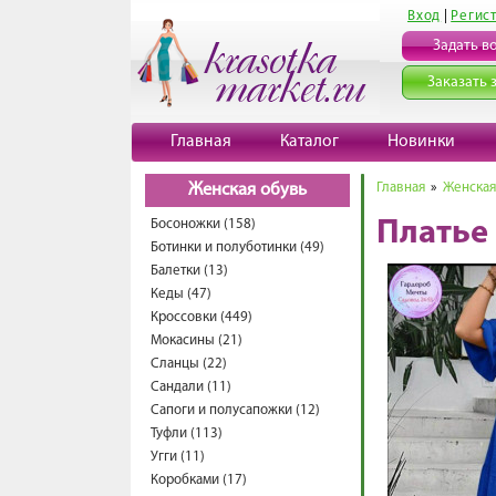
Вход
|
Регис
Задать в
Заказать 
Главная
Каталог
Новинки
Главная
»
Женская
Женская обувь
Босоножки (158)
Платье
Ботинки и полуботинки (49)
Балетки (13)
Кеды (47)
Кроссовки (449)
Мокасины (21)
Сланцы (22)
Сандали (11)
Сапоги и полусапожки (12)
Туфли (113)
Угги (11)
Коробками (17)