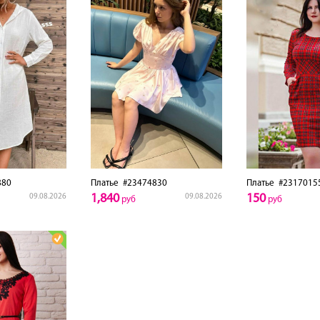
880
Платье
#23474830
Платье
#2317015
1,840
150
09.08.2026
09.08.2026
руб
руб