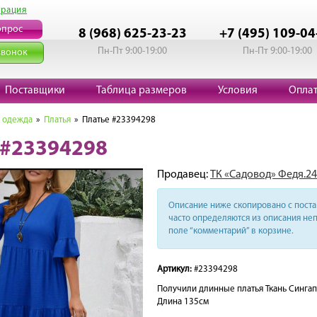
трация
опрос
8 (968) 625-23-23
+7 (495) 109-04
Пн-Пт 9:00-19:00
Пн-Пт 9:00-19:00
звонок
Поставщики
Таблица размеров
Условия
Опла
 одежда
»
Платья
» Платье #23394298
 #23394298
Продавец:
ТК «Садовод» Федя.24
Описание ниже скопировано с поста 
часто определяются из описания неп
поле “комментарий” в корзине.
Артикул:
#23394298
Получили длинные платья Ткань Сингап
Длина 135см