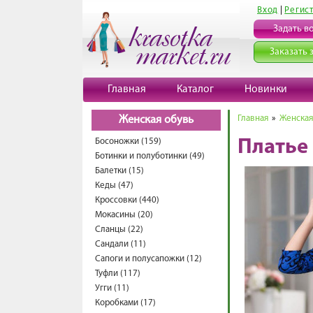
Вход
|
Регис
Задать в
Заказать 
Главная
Каталог
Новинки
Главная
»
Женская
Женская обувь
Босоножки (159)
Платье
Ботинки и полуботинки (49)
Балетки (15)
Кеды (47)
Кроссовки (440)
Мокасины (20)
Сланцы (22)
Сандали (11)
Сапоги и полусапожки (12)
Туфли (117)
Угги (11)
Коробками (17)