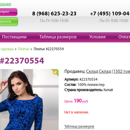
трация
опрос
8 (968) 625-23-23
+7 (495) 109-04
Пн-Пт 9:00-19:00
Пн-Пт 9:00-19:00
звонок
Поставщики
Таблица размеров
Условия
Опла
 одежда
»
Платья
» Платье #22370554
 #22370554
Продавец:
Склад Склад (1502 то
Артикул:
#22370554
Состав
: 100% полиэстер
Страна производитель:
Китай
190
Цена:
руб
Нет в наличии.
Таблица размеров