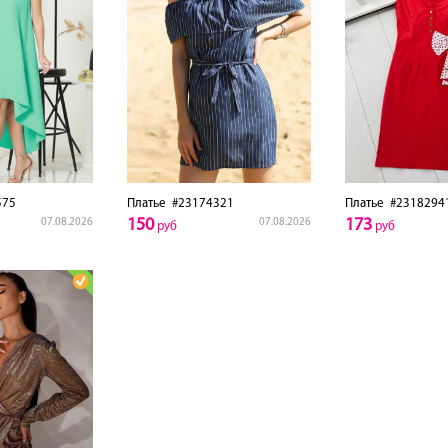
575
Платье
#23174321
Платье
#2318294
150
173
07.08.2026
07.08.2026
руб
руб