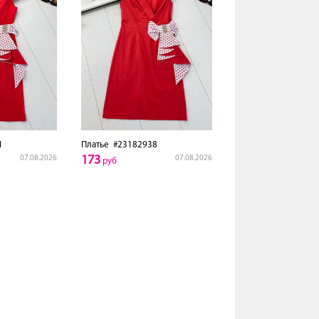
1
Платье
#23182938
173
07.08.2026
07.08.2026
руб