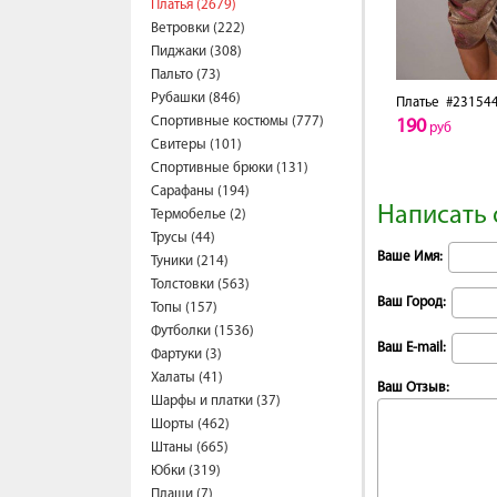
Платья (2679)
Ветровки (222)
Пиджаки (308)
Пальто (73)
Рубашки (846)
Платье
#23154
Спортивные костюмы (777)
190
руб
Свитеры (101)
Спортивные брюки (131)
Сарафаны (194)
Написать 
Термобелье (2)
Трусы (44)
Ваше Имя:
Туники (214)
Толстовки (563)
Ваш Город:
Топы (157)
Футболки (1536)
Ваш E-mail:
Фартуки (3)
Халаты (41)
Ваш Отзыв:
Шарфы и платки (37)
Шорты (462)
Штаны (665)
Юбки (319)
Плащи (7)