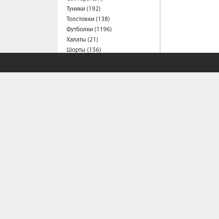
Туники (192)
Толстовки (138)
Футболки (1196)
Халаты (21)
Шорты (156)
Штаны (314)
Юбки (55)
Пальто (6)
Спецодежда
Медицинская одежда (24)
Мужская одежда
Бейсболки (107)
Брюки (95)
Водолазки (19)
Ветровки (11)
Домашняя одежда (2)
Джинсы (18)
СОБСТВЕННЫЙ С
Жилеты (22)
Кофты (54)