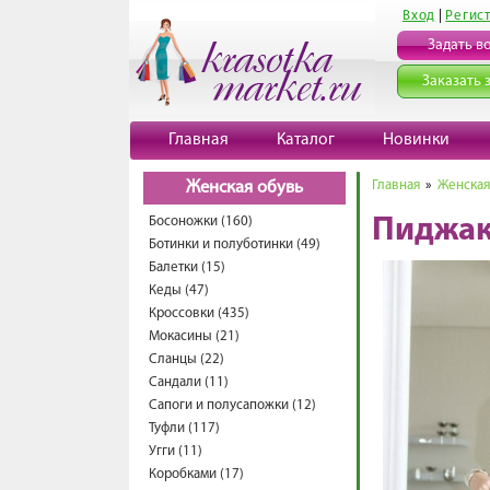
Вход
|
Регис
Задать в
Заказать 
Главная
Каталог
Новинки
Главная
»
Женская
Женская обувь
Босоножки (160)
Пиджак
Ботинки и полуботинки (49)
Балетки (15)
Кеды (47)
Кроссовки (435)
Мокасины (21)
Сланцы (22)
Сандали (11)
Сапоги и полусапожки (12)
Туфли (117)
Угги (11)
Коробками (17)