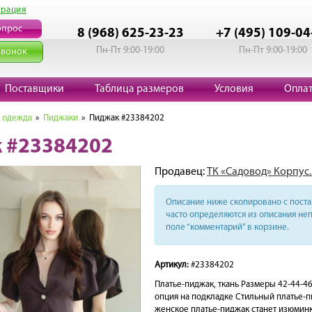
трация
опрос
8 (968) 625-23-23
+7 (495) 109-04
Пн-Пт 9:00-19:00
Пн-Пт 9:00-19:00
звонок
Поставщики
Таблица размеров
Условия
Опла
 одежда
»
Пиджаки
» Пиджак #23384202
 #23384202
Продавец:
ТК «Садовод» Корпус.Б
Описание ниже скопировано с поста 
часто определяются из описания неп
поле “комментарий” в корзине.
Артикул:
#23384202
Платье-пиджак, ткань Размеры 42-44-46
опция на подкладке Стильный платье-
женское платье-пиджак станет изюминк