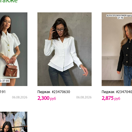
также
191
Пиджак
#23470630
Пиджак
#2347040
2,300
2,875
06.08.2026
06.08.2026
руб
руб