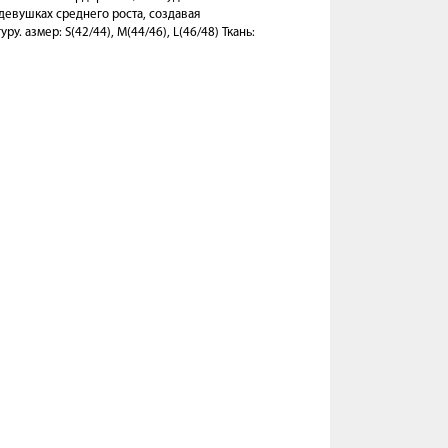
 девушках среднего роста, создавая
у. азмер: S(42/44), M(44/46), L(46/48) Ткань: