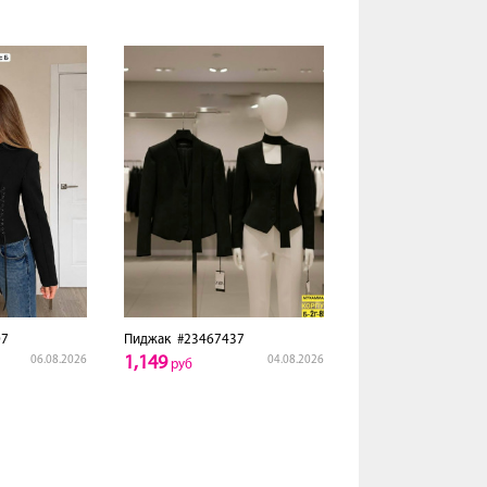
7
Пиджак
#23467437
1,149
06.08.2026
04.08.2026
руб