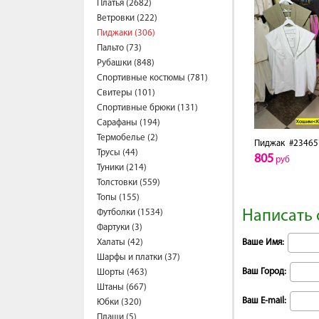
Платья (2682)
Ветровки (222)
Пиджаки (306)
Пальто (73)
Рубашки (848)
Спортивные костюмы (781)
Свитеры (101)
Спортивные брюки (131)
Сарафаны (194)
Термобелье (2)
Пиджак
#23465
Трусы (44)
805
руб
Туники (214)
Толстовки (559)
Топы (155)
Футболки (1534)
Написать 
Фартуки (3)
Халаты (42)
Ваше Имя:
Шарфы и платки (37)
Ваш Город:
Шорты (463)
Штаны (667)
Ваш E-mail:
Юбки (320)
Плащи (5)