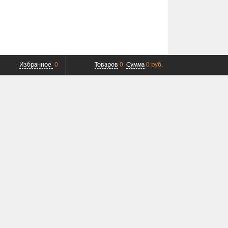
Избранное
0
Товаров
0
Сумма
0 руб.
ПЛАТНАЯ ДОСТАВКА ДО ТК
СОВРЕМЕННЫЙ СЕРВИС