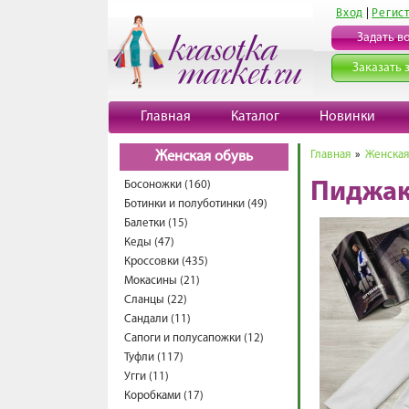
Вход
|
Регис
Задать в
Заказать 
Главная
Каталог
Новинки
Главная
»
Женская
Женская обувь
Босоножки (160)
Пиджак
Ботинки и полуботинки (49)
Балетки (15)
Кеды (47)
Кроссовки (435)
Мокасины (21)
Сланцы (22)
Сандали (11)
Сапоги и полусапожки (12)
Туфли (117)
Угги (11)
Коробками (17)