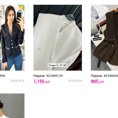
906
Пиджак
#23469134
Пиджак
#2346656
1,150
805
06.08.2026
05.08.2026
руб
руб