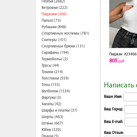
Платья (2682)
Ветровки (222)
Пиджаки (306)
Пальто (73)
Рубашки (848)
Спортивные костюмы (781)
Свитеры (101)
Спортивные брюки (131)
Сарафаны (194)
Пиджак
#23466
Термобелье (2)
805
руб
Трусы (44)
Туники (214)
Толстовки (559)
Написать 
Топы (155)
Футболки (1534)
Ваше Имя:
Фартуки (3)
Халаты (42)
Ваш Город:
Шарфы и платки (37)
Шорты (463)
Ваш E-mail:
Штаны (667)
Юбки (320)
Ваш Отзыв:
Плащи (5)