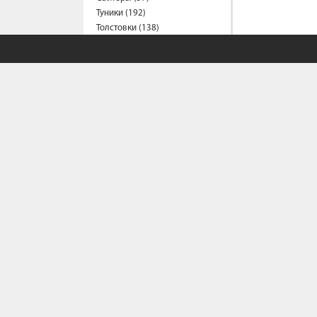
Туники (192)
Толстовки (138)
Футболки (1196)
Халаты (21)
Шорты (156)
Штаны (314)
Юбки (55)
Пальто (6)
Спецодежда
Медицинская одежда (24)
Мужская одежда
Бейсболки (107)
Брюки (95)
Водолазки (19)
СОБСТВЕННЫЙ С
Ветровки (11)
Домашняя одежда (2)
Джинсы (18)
Политика конфи
Условия сотрудн
Жилеты (22)
Как сделать зака
Кофты (54)