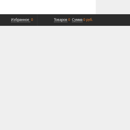
Избранное
0
Товаров
0
Сумма
0 руб.
ПЛАТНАЯ ДОСТАВКА ДО ТК
СОВРЕМЕННЫЙ СЕРВИС
+7 (968) 625-23-23
+7 (495) 109-04-49
Пн-Пт 9:00-19:00