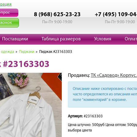
трация
опрос
8 (968) 625-23-23
+7 (495) 109-04
Пн-Пт 9:00-19:00
Пн-Пт 9:00-19:00
звонок
Поставщики
Таблица размеров
Условия
Опла
 одежда
»
Пиджаки
» Пиджак #23163303
 #23163303
Продавец:
ТК «Садовод» Корпус.
Описание ниже скопировано с поста 
часто определяются из описания неп
поле “комментарий” в корзине.
Артикул:
#23163303
Цена штучно: 500руб Цена оптом: 500р
выбора цвета