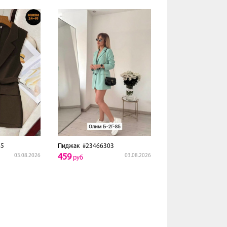
5
Пиджак
#23466303
459
03.08.2026
03.08.2026
руб