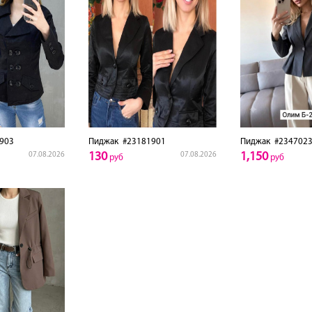
903
Пиджак
#23181901
Пиджак
#2347023
130
1,150
07.08.2026
07.08.2026
руб
руб