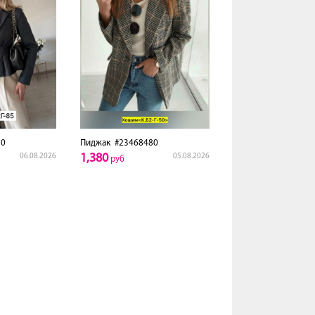
0
Пиджак
#23468480
1,380
06.08.2026
05.08.2026
руб