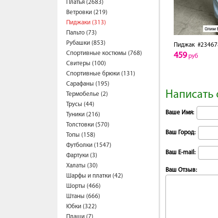
Платья (2683)
Ветровки (219)
Пиджаки (313)
Пальто (73)
Рубашки (853)
Пиджак
#23467
Спортивные костюмы (768)
459
руб
Свитеры (100)
Спортивные брюки (131)
Сарафаны (195)
Написать 
Термобелье (2)
Трусы (44)
Ваше Имя:
Туники (216)
Толстовки (570)
Ваш Город:
Топы (158)
Футболки (1547)
Ваш E-mail:
Фартуки (3)
Халаты (30)
Ваш Отзыв:
Шарфы и платки (42)
Шорты (466)
Штаны (666)
Юбки (322)
Плащи (7)