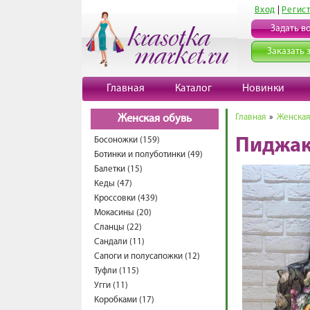
Вход
|
Регис
Задать в
Заказать 
Главная
Каталог
Новинки
Главная
»
Женская
Женская обувь
Босоножки (159)
Пиджак
Ботинки и полуботинки (49)
Балетки (15)
Кеды (47)
Кроссовки (439)
Мокасины (20)
Сланцы (22)
Сандали (11)
Сапоги и полусапожки (12)
Туфли (115)
Угги (11)
Коробками (17)