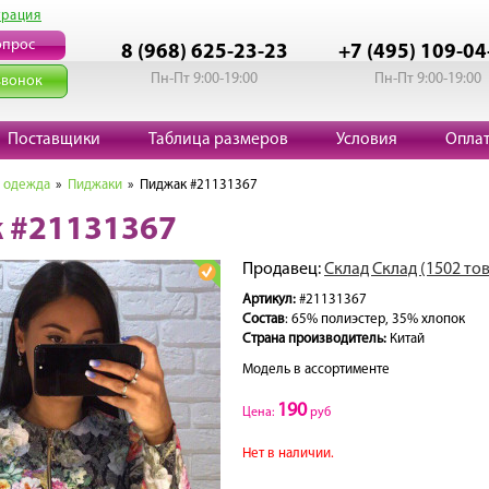
трация
опрос
8 (968) 625-23-23
+7 (495) 109-04
Пн-Пт 9:00-19:00
Пн-Пт 9:00-19:00
звонок
Поставщики
Таблица размеров
Условия
Опла
 одежда
»
Пиджаки
» Пиджак #21131367
 #21131367
Продавец:
Склад Склад (1502 то
Артикул:
#21131367
Состав
: 65% полиэстер, 35% хлопок
Страна производитель:
Китай
Модель в ассортименте
190
Цена:
руб
Нет в наличии.