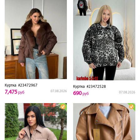
Куртка
#23472967
Куртка
#23472528
7,475
07.08.2026
690
руб
07.08.2026
руб