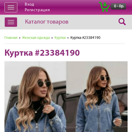
Вход
|
0 - 0р.
Открыть
Регистрация
навигацию
Каталог товаров
Открыть
навигацию
Главная
»
Женская одежда
»
Куртки
» Куртка #23384190
Куртка #23384190