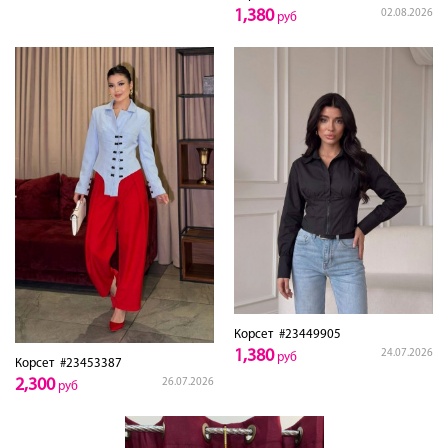
1,380
02.08.2026
руб
Корсет
#23449905
1,380
24.07.2026
руб
Корсет
#23453387
2,300
26.07.2026
руб