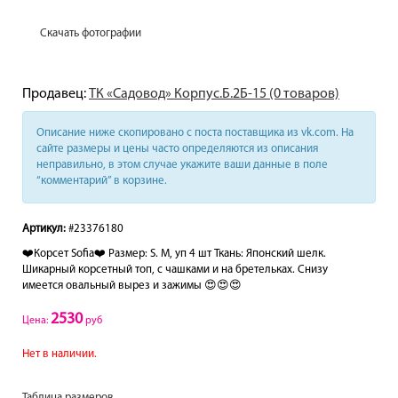
Скачать фотографии
Продавец:
ТК «Садовод» Корпус.Б.2Б-15 (0 товаров)
Описание ниже скопировано с поста поставщика из vk.com. На
сайте размеры и цены часто определяются из описания
неправильно, в этом случае укажите ваши данные в поле
“комментарий” в корзине.
Артикул:
#23376180
❤️Корсет Sofia❤️ Размер: S. M, yп 4 шт Ткань: Японский шелк.
Шикарный корсетный топ, с чашками и на бретельках. Снизу
имеется овальный вырез и зажимы 😍😍😍
2530
Цена:
руб
Нет в наличии.
Таблица размеров