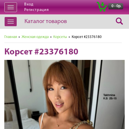
Вход
|
0 - 0р.
Открыть
Регистрация
навигацию
Каталог товаров
Открыть
навигацию
Главная
»
Женская одежда
»
Корсеты
» Корсет #23376180
Корсет #23376180