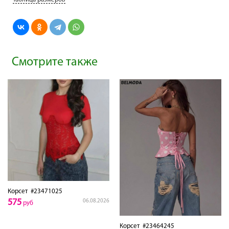
Смотрите также
Корсет
#23471025
575
06.08.2026
руб
Корсет
#23464245