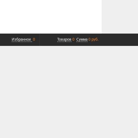
Избранное
0
Товаров
0
Сумма
0 руб.
ПЛАТНАЯ ДОСТАВКА ДО ТК
СОВРЕМЕННЫЙ СЕРВИС