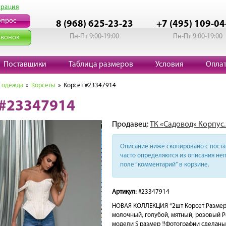
трация
опрос
8 (968) 625-23-23
+7 (495) 109-04
Пн-Пт 9:00-19:00
Пн-Пт 9:00-19:00
звонок
Поставщики
Таблица размеров
Условия
Опла
 одежда
»
Корсеты
» Корсет #23347914
 #23347914
Продавец:
ТК «Садовод» Корпус.
Описание ниже скопировано с поста 
часто определяются из описания неп
поле “комментарий” в корзине.
Артикул:
#23347914
НОВАЯ КОЛЛЕКЦИЯ *2шт Корсет Размеры: 
молочный, голубой, мятный, розовый Ро
модели S размер ‼️Фотографии сделаны