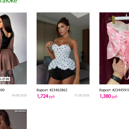
также
800
Корсет
#23462862
Корсет
#2344591
1,724
1,380
04.08.2026
01.08.2026
руб
руб