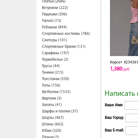
Платья (2686)
Ветровки (222)
Пиджаки (306)
Пальто (73)
Рубашки (844)
Спортивные костюмы (786)
Свитеры (101)
Спортивные брюки (131)
Сарафаны (197)
Термобелье (2)
Корсет
#23436
Трусы (44)
1,380
руб
Туники (215)
Толстовки (550)
Топы (156)
Футболки (1533)
Написать 
Фартуки (3)
Халаты (41)
Ваше Имя:
Шарфы и платки (37)
Шорты (467)
Ваш Город:
Штаны (662)
Ваш E-mail:
Юбки (320)
Плащи (5)