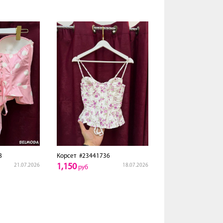
8
Корсет
#23441736
1,150
21.07.2026
18.07.2026
руб