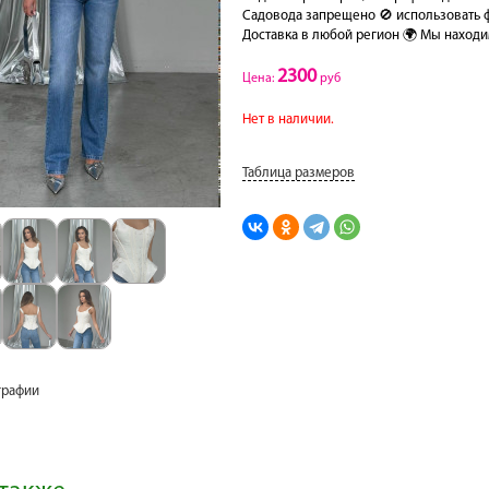
Садовода запрещено 🚫 использовать ф
Доставка в любой регион 🌍 Мы находим
2300
Цена:
руб
Нет в наличии.
Таблица размеров
графии