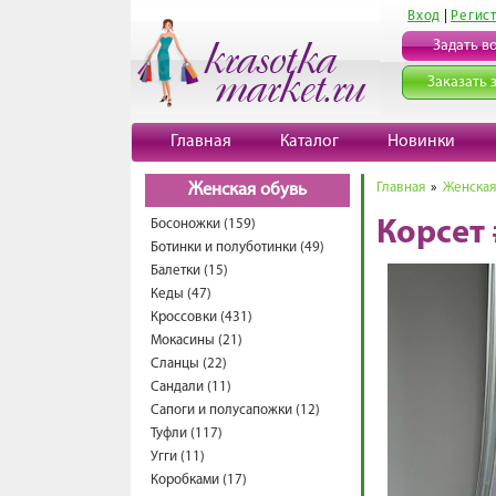
Вход
|
Регис
Задать в
Заказать 
Главная
Каталог
Новинки
Главная
»
Женская
Женская обувь
Босоножки (159)
Корсет
Ботинки и полуботинки (49)
Балетки (15)
Кеды (47)
Кроссовки (431)
Мокасины (21)
Сланцы (22)
Сандали (11)
Сапоги и полусапожки (12)
Туфли (117)
Угги (11)
Коробками (17)