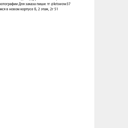
отографии Для заказа пиши: тг @kriswow37
ся в новом корпусе Б, 2 этаж, 2г 51