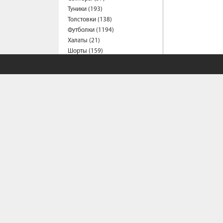
Туники (193)
Толстовки (138)
Футболки (1194)
Халаты (21)
Шорты (159)
Штаны (309)
Юбки (56)
Пальто (6)
Спецодежда
Медицинская одежда (23)
Мужская одежда
Бейсболки (107)
Брюки (96)
Водолазки (19)
Ветровки (11)
Домашняя одежда (2)
Джинсы (19)
СОБСТВЕННЫЙ С
Жилеты (22)
Кофты (54)