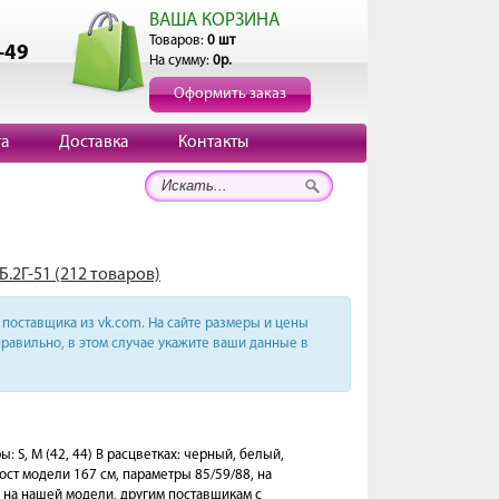
ВАША КОРЗИНА
Товаров:
0 шт
-49
На сумму:
0р.
Оформить заказ
та
Доставка
Контакты
Б.2Г-51 (212 товаров)
поставщика из vk.com. На сайте размеры и цены
равильно, в этом случае укажите ваши данные в
S, M (42, 44) В расцветках: черный, белый,
ст модели 167 см, параметры 85/59/88, на
 на нашей модели, другим поставщикам с