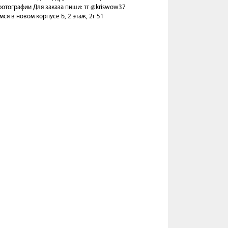
отографии Для заказа пиши: тг @kriswow37
ся в новом корпусе Б, 2 этаж, 2г 51