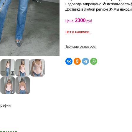
Садовода запрещено 🚫 использовать ф
Доставка в любой регион 🌍 Мы находим
2300
Цена:
руб
Нет в наличии.
Таблица размеров
графии