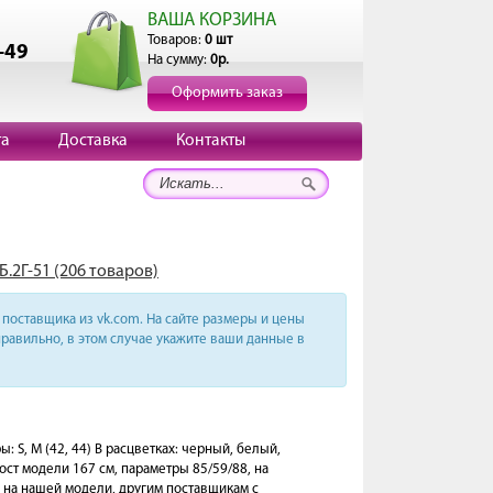
ВАША КОРЗИНА
Товаров:
0 шт
-49
На сумму:
0р.
Оформить заказ
та
Доставка
Контакты
Б.2Г-51 (206 товаров)
поставщика из vk.com. На сайте размеры и цены
равильно, в этом случае укажите ваши данные в
S, M (42, 44) В расцветках: черный, белый,
ст модели 167 см, параметры 85/59/88, на
 на нашей модели, другим поставщикам с