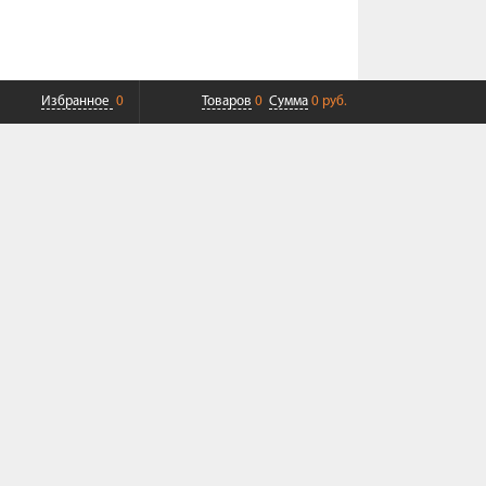
Избранное
0
Товаров
0
Сумма
0 руб.
ПЛАТНАЯ ДОСТАВКА ДО ТК
СОВРЕМЕННЫЙ СЕРВИС
+7 (968) 625-23-23