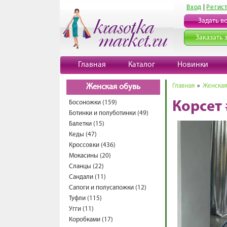
Вход
|
Регис
Задать в
Заказать 
Главная
Каталог
Новинки
Главная
»
Женская
Женская обувь
Босоножки (159)
Корсет
Ботинки и полуботинки (49)
Балетки (15)
Кеды (47)
Кроссовки (436)
Мокасины (20)
Сланцы (22)
Сандали (11)
Сапоги и полусапожки (12)
Туфли (115)
Угги (11)
Коробками (17)