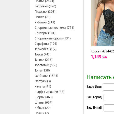
Платья (2674)
Ветровки (220)
Пиджаки (308)
Пальто (73)
Рубашки (849)
Спортивные костюмы (771)
Свитеры (101)
Спортивные брюки (131)
Сарафаны (194)
Термобелье (2)
Корсет
#23442
Трусы (44)
1,149
руб
Туники (216)
Толстовки (566)
Топы (158)
Футболки (1543)
Написать 
Фартуки (3)
Халаты (41)
Ваше Имя:
Шарфы и платки (37)
Шорты (463)
Ваш Город:
Штаны (664)
Ваш E-mail:
Юбки (320)
Плащи (7)