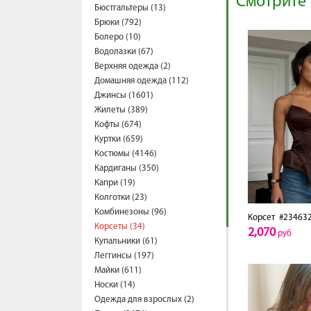
Смотрите 
Бюстгальтеры (13)
Брюки (792)
Болеро (10)
Водолазки (67)
Верхняя одежда (2)
Домашняя одежда (112)
Джинсы (1601)
Жилеты (389)
Кофты (674)
Куртки (659)
Костюмы (4146)
Кардиганы (350)
Капри (19)
Колготки (23)
Комбинезоны (96)
Корсет
#23463
Корсеты (34)
2,070
руб
Купальники (61)
Леггинсы (197)
Майки (611)
Носки (14)
Одежда для взрослых (2)