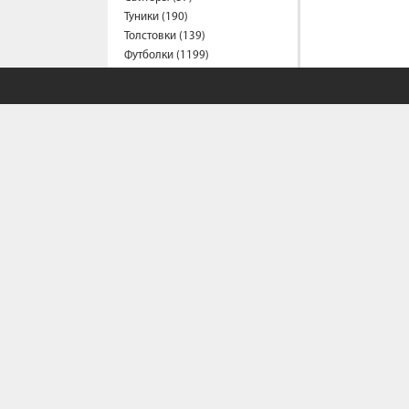
Туники (190)
Толстовки (139)
Футболки (1199)
Халаты (21)
Шорты (153)
Штаны (317)
Юбки (54)
Пальто (6)
Спецодежда
Медицинская одежда (16)
Мужская одежда
Бейсболки (107)
Брюки (95)
Водолазки (19)
Ветровки (11)
СОБСТВЕННЫЙ С
Домашняя одежда (2)
Джинсы (16)
Жилеты (22)
Политика конфи
Кофты (54)
Условия сотрудн