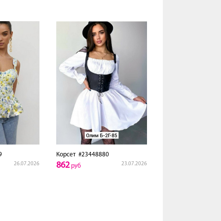
9
Корсет
#23448880
862
26.07.2026
23.07.2026
руб