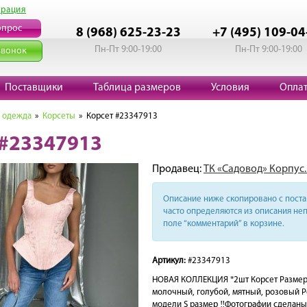
трация
опрос
8 (968) 625-23-23
+7 (495) 109-04
Пн-Пт 9:00-19:00
Пн-Пт 9:00-19:00
звонок
Поставщики
Таблица размеров
Условия
Опла
 одежда
»
Корсеты
» Корсет #23347913
 #23347913
Продавец:
ТК «Садовод» Корпус.
Описание ниже скопировано с поста 
часто определяются из описания неп
поле “комментарий” в корзине.
Артикул:
#23347913
НОВАЯ КОЛЛЕКЦИЯ *2шт Корсет Размеры: 
молочный, голубой, мятный, розовый Ро
модели S размер ‼️Фотографии сделаны