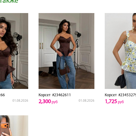
также
266
Корсет
#23462611
Корсет
#2345327
2,300
1,725
01.08.2026
01.08.2026
руб
руб