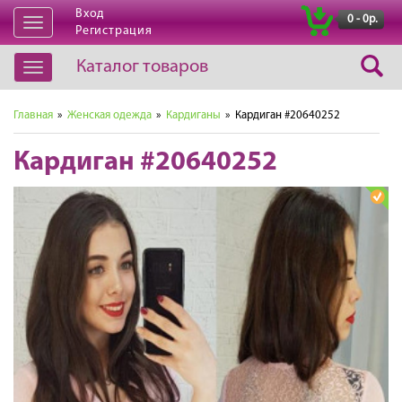
Вход
|
0 - 0р.
Открыть
Регистрация
навигацию
Каталог товаров
Открыть
навигацию
Главная
»
Женская одежда
»
Кардиганы
» Кардиган #20640252
Кардиган #20640252