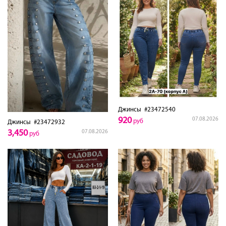
Джинсы
#23472540
920
07.08.2026
руб
Джинсы
#23472932
3,450
07.08.2026
руб