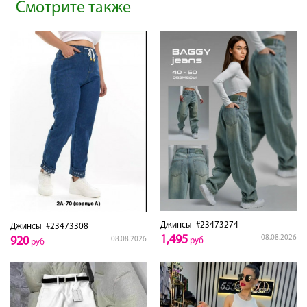
Смотрите также
Джинсы
#23473274
Джинсы
#23473308
1,495
08.08.2026
920
08.08.2026
руб
руб