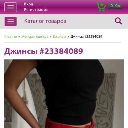
Вход
|
0 - 0р.
Открыть
Регистрация
навигацию
Каталог товаров
Открыть
навигацию
Главная
»
Женская одежда
»
Джинсы
» Джинсы #23384089
Джинсы #23384089