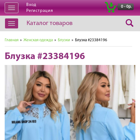
Вход
|
0 - 0р.
Открыть
Регистрация
навигацию
Каталог товаров
Открыть
навигацию
Главная
»
Женская одежда
»
Блузки
» Блузка #23384196
Блузка #23384196