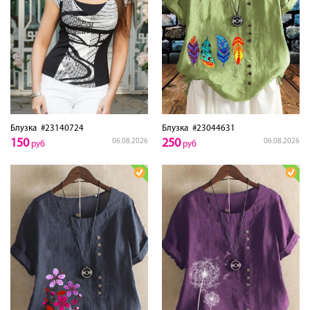
Блузка
#23140724
Блузка
#23044631
150
250
06.08.2026
06.08.2026
руб
руб