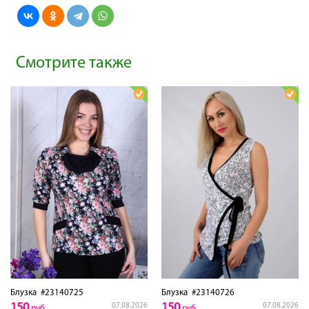
Смотрите также
Блузка
#23140725
Блузка
#23140726
150
150
07.08.2026
07.08.2026
руб
руб