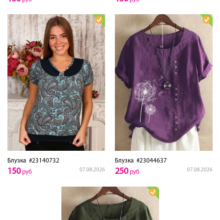
Блузка
#23140732
Блузка
#23044637
150
250
07.08.2026
07.08.2026
руб
руб