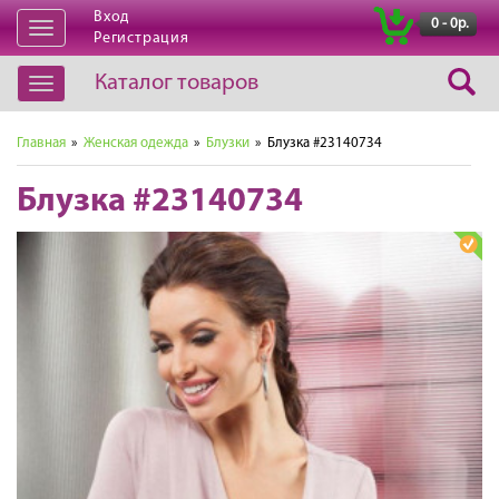
Вход
|
0 - 0р.
Открыть
Регистрация
навигацию
Каталог товаров
Открыть
навигацию
Главная
»
Женская одежда
»
Блузки
» Блузка #23140734
Блузка #23140734