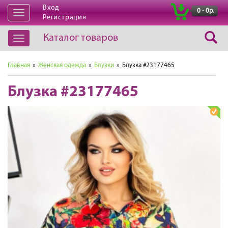
Вход
|
0 - 0р.
Открыть
Регистрация
навигацию
Каталог товаров
Открыть
навигацию
Главная
»
Женская одежда
»
Блузки
» Блузка #23177465
Блузка #23177465