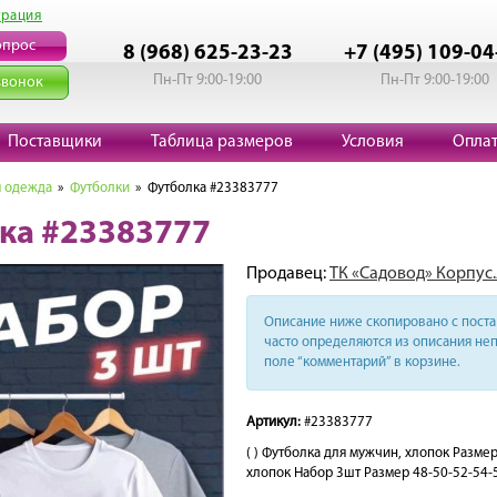
трация
опрос
8 (968) 625-23-23
+7 (495) 109-04
Пн-Пт 9:00-19:00
Пн-Пт 9:00-19:00
звонок
Поставщики
Таблица размеров
Условия
Опла
 одежда
»
Футболки
» Футболка #23383777
ка #23383777
Продавец:
ТК «Садовод» Корпус.
Описание ниже скопировано с поста 
часто определяются из описания неп
поле “комментарий” в корзине.
Артикул:
#23383777
( ) Футболка для мужчин, хлопок Разм
хлопок Набор 3шт Размер 48-50-52-54-