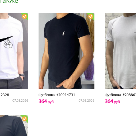
также
2328
Футболка
#20914731
Футболка
#20886
364
364
07.08.2026
07.08.2026
руб
руб