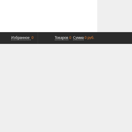
Избранное
0
Товаров
0
Сумма
0 руб.
ПЛАТНАЯ ДОСТАВКА ДО ТК
СОВРЕМЕННЫЙ СЕРВИС