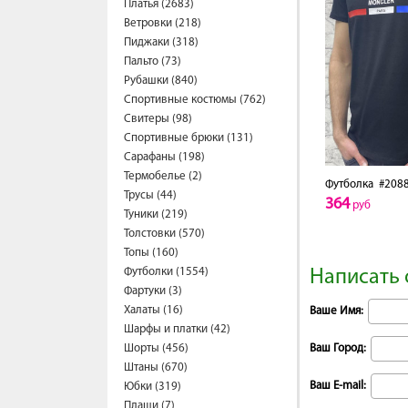
Платья (2683)
Ветровки (218)
Пиджаки (318)
Пальто (73)
Рубашки (840)
Спортивные костюмы (762)
Свитеры (98)
Спортивные брюки (131)
Сарафаны (198)
Термобелье (2)
Футболка
#2088
Трусы (44)
364
руб
Туники (219)
Толстовки (570)
Топы (160)
Футболки (1554)
Написать 
Фартуки (3)
Халаты (16)
Ваше Имя:
Шарфы и платки (42)
Шорты (456)
Ваш Город:
Штаны (670)
Ваш E-mail:
Юбки (319)
Плащи (7)