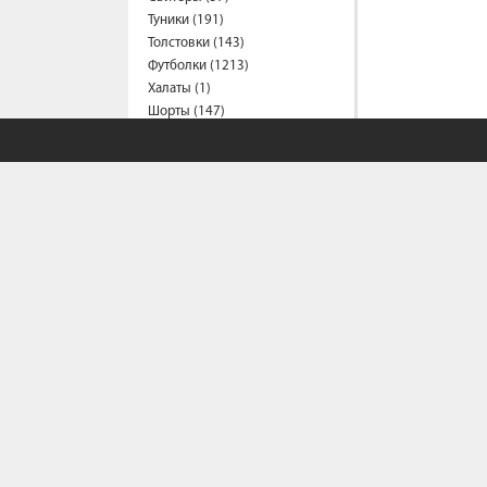
Туники (191)
Толстовки (143)
Футболки (1213)
Халаты (1)
Шорты (147)
Штаны (326)
Юбки (55)
Пальто (6)
Спецодежда
Медицинская одежда (16)
Мужская одежда
Бейсболки (107)
Брюки (83)
Водолазки (19)
Ветровки (11)
Домашняя одежда (2)
Джинсы (16)
СОБСТВЕННЫЙ С
Жилеты (22)
Кофты (54)