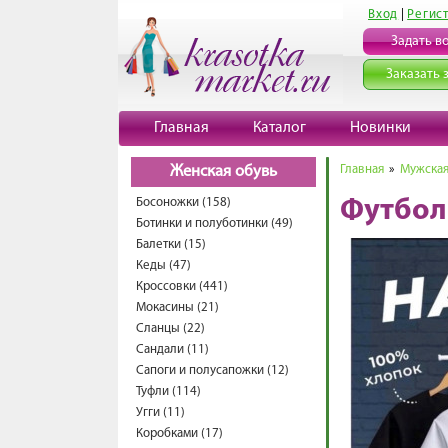
Вход
|
Регис
Задать в
Заказать 
Главная
Каталог
Новинки
Главная
»
Мужская
Женская обувь
Босоножки (158)
Футбол
Ботинки и полуботинки (49)
Балетки (15)
Кеды (47)
Кроссовки (441)
Мокасины (21)
Сланцы (22)
Сандали (11)
Сапоги и полусапожки (12)
Туфли (114)
Угги (11)
Коробками (17)