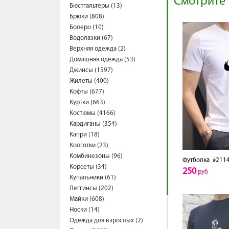
Смотрите 
Бюстгальтеры (13)
Брюки (808)
Болеро (10)
Водолазки (67)
Верхняя одежда (2)
Домашняя одежда (53)
Джинсы (1597)
Жилеты (400)
Кофты (677)
Куртки (663)
Костюмы (4166)
Кардиганы (354)
Капри (18)
Колготки (23)
Комбинезоны (96)
Футболка
#2114
Корсеты (34)
250
руб
Купальники (61)
Леггинсы (202)
Майки (608)
Носки (14)
Одежда для взрослых (2)