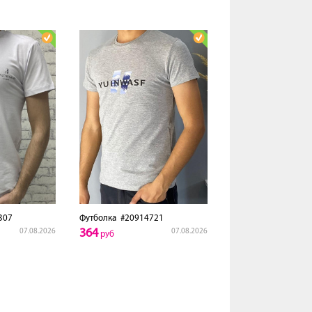
307
Футболка
#20914721
364
07.08.2026
07.08.2026
руб