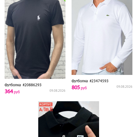
Футболка
#23474593
Футболка
#20886293
805
09.08.2026
руб
364
09.08.2026
руб