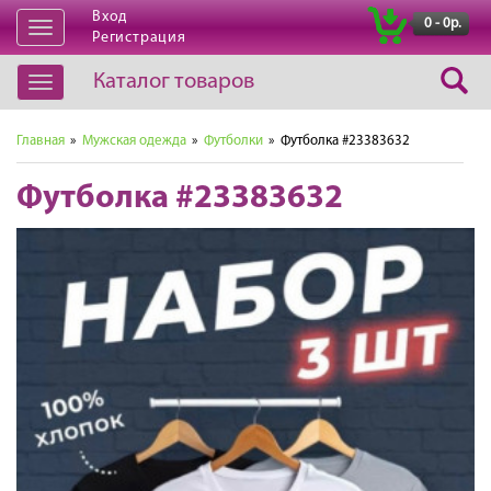
Вход
|
0 - 0р.
Открыть
Регистрация
навигацию
Каталог товаров
Открыть
навигацию
Главная
»
Мужская одежда
»
Футболки
» Футболка #23383632
Футболка #23383632