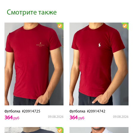
Смотрите также
Футболка
#20914725
Футболка
#20914742
364
364
09.08.2026
09.08.2026
руб
руб