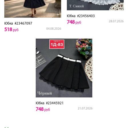
Юбка
#23456403
748
28.07.2026
руб
Юбка
#23467097
518
04.08.2026
руб
Юбка
#23445921
748
21.07.2026
руб