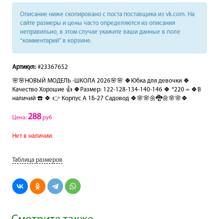
Описание ниже скопировано с поста поставщика из vk.com. На
сайте размеры и цены часто определяются из описания
неправильно, в этом случае укажите ваши данные в поле
“комментарий” в корзине.
Артикул:
#23367652
🌸🌸НОВЫЙ МОДЕЛЬ -ШКОЛА 2026🌸🌸 🍀Юбка для девочки 🍀
Качество Хорошие 👍 🍀Размер: 122-128-134-140-146 🍀 *220 = 🍀В
наличий ☎️ 🍀 👉 Корпус А 1Б-27 Садовод 🍀🌸🌸🌼🐉🌼🌸🌸🍀
288
Цена:
руб
Нет в наличии.
Таблица размеров