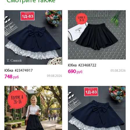
Смотрите также
Юбка
#23468722
Юбка
#23474917
690
05.08.2026
руб
748
09.08.2026
руб