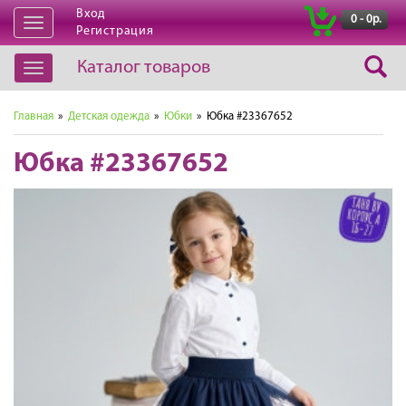
Вход
|
0 - 0р.
Открыть
Регистрация
навигацию
Каталог товаров
Открыть
навигацию
Главная
»
Детская одежда
»
Юбки
» Юбка #23367652
Юбка #23367652