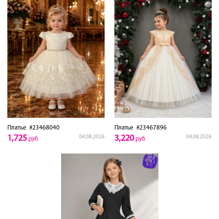
Платье
#23468040
Платье
#23467896
1,725
3,220
04.08.2026
04.08.2026
руб
руб