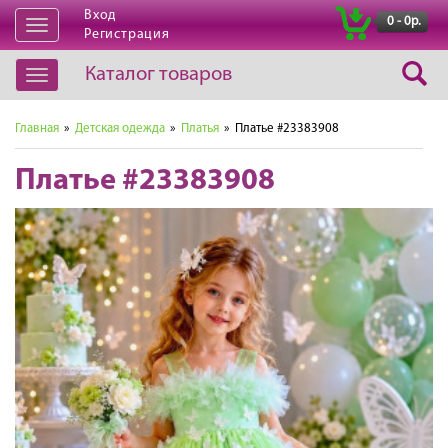
Вход
|
0 - 0р.
Открыть
Регистрация
навигацию
Каталог товаров
Открыть
навигацию
Главная
»
Детская одежда
»
Платья
» Платье #23383908
Платье #23383908