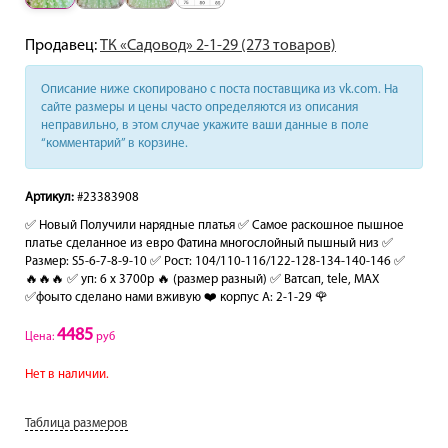
Продавец:
ТК «Садовод» 2-1-29 (273 товаров)
Описание ниже скопировано с поста поставщика из vk.com. На
сайте размеры и цены часто определяются из описания
неправильно, в этом случае укажите ваши данные в поле
“комментарий” в корзине.
Артикул:
#23383908
✅ Новый Получили нарядные платья ✅ Самое раскошное пышное
платье сделанное из евро Фатина многослойный пышный низ ✅
Размер: S5-6-7-8-9-10 ✅ Рост: 104/110-116/122-128-134-140-146 ✅
🔥🔥🔥 ✅ уп: 6 x 3700p 🔥 (размер разный) ✅ Ватсап, tele, MAX
✅фоыто сделано нами вживую ❤️ корпус А: 2-1-29 🌹
4485
Цена:
руб
Нет в наличии.
Таблица размеров