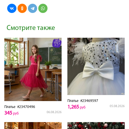
Смотрите также
Платье
#23469597
1,265
05.08.2026
Платье
#23470496
руб
345
06.08.2026
руб