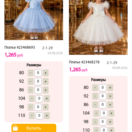
Платье #23468693
2-1-29
05.08.2026
1,265
руб
Платье #23468278
2-1-29
Размеры
04.08.2026
1,265
руб
80
-
+
Размеры
92
-
+
80
-
+
86
-
+
92
-
+
104
-
+
86
-
+
98
-
+
104
-
+
110
-
+
98
-
+
Купить
110
-
+