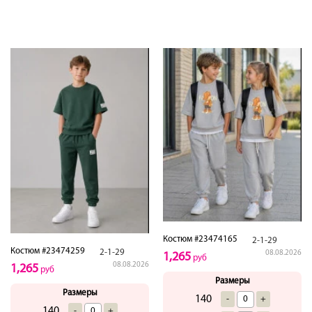
Костюм #23474165
2-1-29
Костюм #23474259
2-1-29
08.08.2026
1,265
руб
08.08.2026
1,265
руб
Размеры
Размеры
140
-
+
140
-
+