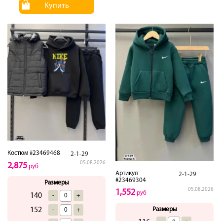
Купить
Костюм #23469468
2-1-29
05.08.2026
2,875
руб
Артикул
2-1-29
#23469304
Размеры
05.08.2026
1,552
руб
140
-
+
Размеры
152
-
+