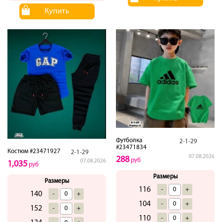
Купить
Футболка
2-1-29
#23471834
Костюм #23471927
2-1-29
07.08.2026
288
руб
07.08.2026
1,035
руб
Размеры
Размеры
116
-
+
140
-
+
104
-
+
152
-
+
110
-
+