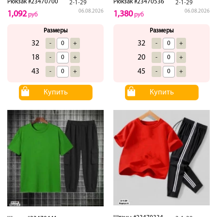
Рюкзак #23470700
Рюкзак #23470536
2-1-29
2-1-29
06.08.2026
06.08.2026
1,092
1,380
руб
руб
Размеры
Размеры
32
32
-
+
-
+
18
20
-
+
-
+
43
45
-
+
-
+
Купить
Купить