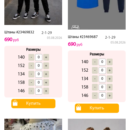
Штаны #23469832
2-1-29
Штаны #23469687
2-1-29
05.08.2026
690
руб
05.08.2026
690
руб
Размеры
Размеры
140
-
+
140
-
+
152
-
+
152
-
+
134
-
+
134
-
+
158
-
+
158
-
+
146
-
+
146
-
+
Купить
Купить