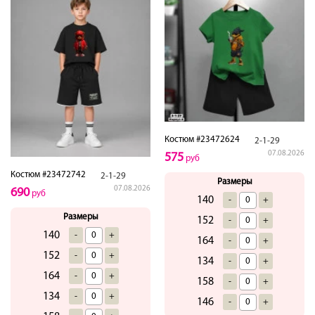
Костюм #23472624
2-1-29
07.08.2026
575
руб
Костюм #23472742
2-1-29
Размеры
07.08.2026
690
руб
140
-
+
Размеры
152
-
+
140
-
+
164
-
+
152
-
+
134
-
+
164
-
+
158
-
+
134
-
+
146
-
+