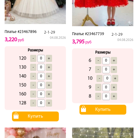
Платье #23467896
2-1-29
Платье #23467739
2-1-29
04.08.2026
3,220
руб
04.08.2026
3,795
руб
Размеры
Размеры
120
-
+
6
-
+
130
-
+
7
-
+
140
-
+
10
-
+
150
-
+
9
-
+
160
-
+
8
-
+
128
-
+
Купить
Купить