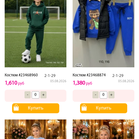
Костюм #23468960
Костюм #23468874
2-1-29
2-1-29
05.08.2026
05.08.2026
1,610
1,380
руб
руб
-
+
-
+
Купить
Купить