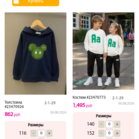
Купить
Костюм #23470773
2-1-29
Толстовка
2-1-29
06.08.2026
1,495
руб
#23470926
06.08.2026
862
руб
Размеры
140
-
+
Размеры
152
116
-
+
-
+