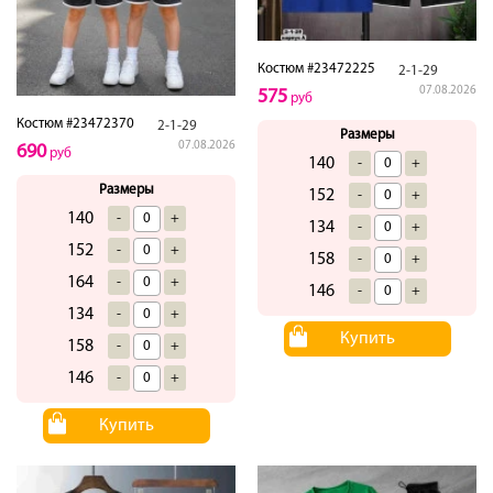
Костюм #23472225
2-1-29
07.08.2026
575
руб
Костюм #23472370
2-1-29
Размеры
07.08.2026
690
руб
140
-
+
Размеры
152
-
+
140
-
+
134
-
+
152
-
+
158
-
+
164
-
+
146
-
+
134
-
+
Купить
158
-
+
146
-
+
Купить