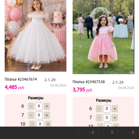
Платье #23467674
2-1-29
Платье #23467538
2-1-29
04.08.2026
4,485
руб
04.08.2026
3,795
руб
Размеры
Размеры
6
-
+
6
-
+
7
-
+
7
-
+
10
-
+
10
-
+
0
0
0
9
-
+
9
-
+