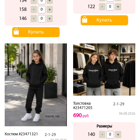
134
-
+
122
-
+
158
-
+
146
-
+
Купить
Купить
Толстовка
2-1-29
#23471205
06.08.2026
690
руб
Размеры
140
Костюм #23471321
-
+
2-1-29