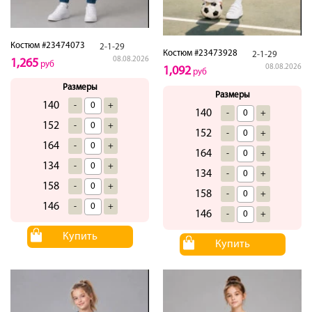
Костюм #23474073
2-1-29
Костюм #23473928
2-1-29
08.08.2026
1,265
руб
08.08.2026
1,092
руб
Размеры
Размеры
140
-
+
140
-
+
152
-
+
152
-
+
164
-
+
164
-
+
134
-
+
134
-
+
158
-
+
158
-
+
146
-
+
146
-
+
Купить
Купить