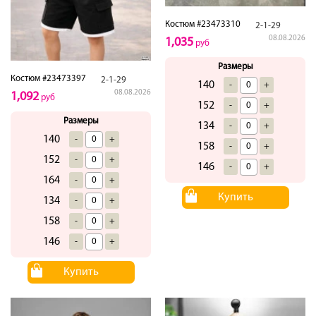
Костюм #23473310
2-1-29
08.08.2026
1,035
руб
Размеры
Костюм #23473397
2-1-29
140
-
+
08.08.2026
1,092
руб
152
-
+
Размеры
134
-
+
140
-
+
158
-
+
152
-
+
146
-
+
164
-
+
Купить
134
-
+
158
-
+
146
-
+
Купить