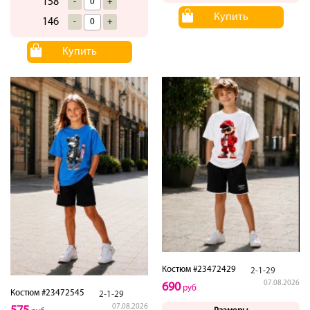
158
-
+
Купить
146
-
+
Купить
Костюм #23472429
2-1-29
07.08.2026
690
руб
Костюм #23472545
2-1-29
07.08.2026