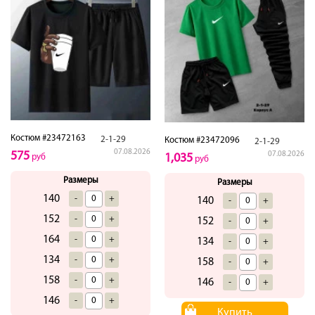
Костюм #23472163
2-1-29
Костюм #23472096
2-1-29
07.08.2026
575
07.08.2026
1,035
руб
руб
Размеры
Размеры
140
-
+
140
-
+
152
-
+
152
-
+
164
-
+
134
-
+
134
-
+
158
-
+
158
-
+
146
-
+
146
-
+
Купить