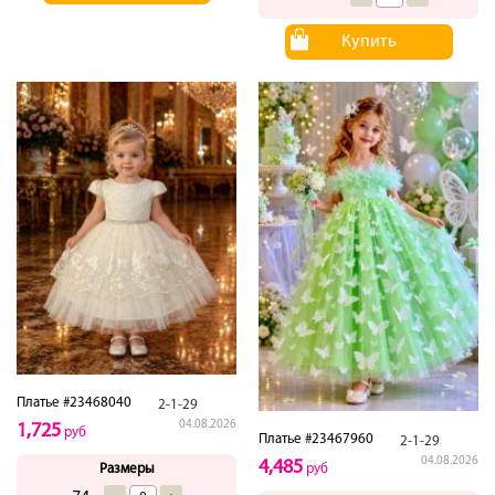
Купить
Платье #23468040
2-1-29
04.08.2026
1,725
руб
Платье #23467960
2-1-29
04.08.2026
4,485
Размеры
руб