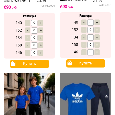
Штаны #23470334
2-1-29
Штаны #23470441
2-1-29
06.08.2026
690
06.08.2026
690
руб
руб
Размеры
Размеры
140
-
+
140
-
+
152
-
+
152
-
+
134
-
+
134
-
+
158
-
+
158
-
+
146
-
+
146
-
+
Купить
Купить