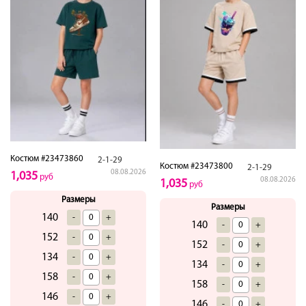
Костюм #23473860
2-1-29
Костюм #23473800
2-1-29
08.08.2026
1,035
руб
08.08.2026
1,035
руб
Размеры
Размеры
140
-
+
140
-
+
152
-
+
152
-
+
134
-
+
134
-
+
158
-
+
158
-
+
146
-
+
146
-
+