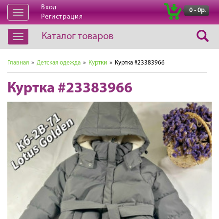
Вход
|
0 - 0р.
Открыть
Регистрация
навигацию
Каталог товаров
Открыть
навигацию
Главная
»
Детская одежда
»
Куртки
» Куртка #23383966
Куртка #23383966