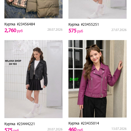
Куртка
#23456484
Куртка
#23455251
2,760
28.07.2026
575
27.07.2026
руб
руб
Куртка
#23435014
Куртка
#23444221
460
13.07.2026
575
20.07.2026
руб
руб