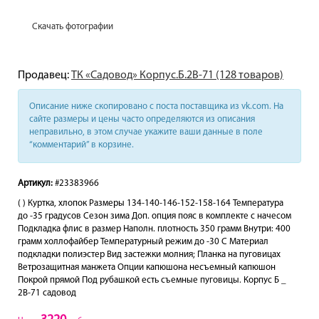
Скачать фотографии
Продавец:
ТК «Садовод» Корпус.Б.2В-71 (128 товаров)
Описание ниже скопировано с поста поставщика из vk.com. На
сайте размеры и цены часто определяются из описания
неправильно, в этом случае укажите ваши данные в поле
“комментарий” в корзине.
Артикул:
#23383966
( ) Куртка, хлопок Размеры 134-140-146-152-158-164 Температура
до -35 градусов Сезон зима Доп. опция пояс в комплекте с начесом
Подкладка флис в размер Наполн. плотность 350 грамм Внутри: 400
грамм холлофайбер Температурный режим до -30 С Материал
подкладки полиэстер Вид застежки молния; Планка на пуговицах
Ветрозащитная манжета Опции капюшона несъемный капюшон
Покрой прямой Под рубашкой есть съемные пуговицы. Корпус Б _
2В-71 садовод