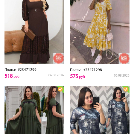
Платье
#23471299
Платье
#23471298
518
06.08.2026
575
06.08.2026
руб
руб