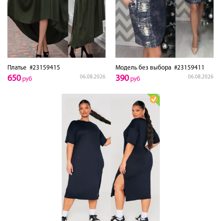
Платье
#23159415
Модель без выбора
#23159411
650
390
06.08.2026
06.08.2026
руб
руб