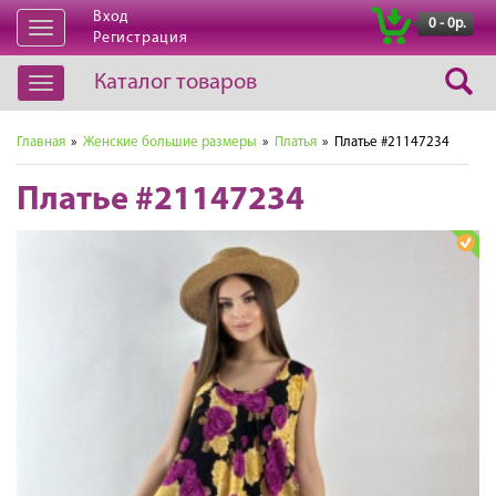
Вход
|
0 - 0р.
Открыть
Регистрация
навигацию
Каталог товаров
Открыть
навигацию
Главная
»
Женские большие размеры
»
Платья
» Платье #21147234
Платье #21147234