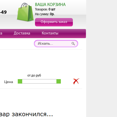
ВАША КОРЗИНА
Товаров:
0 шт
-49
На сумму:
0р.
Оформить заказ
та
Доставка
Контакты
от
до
руб