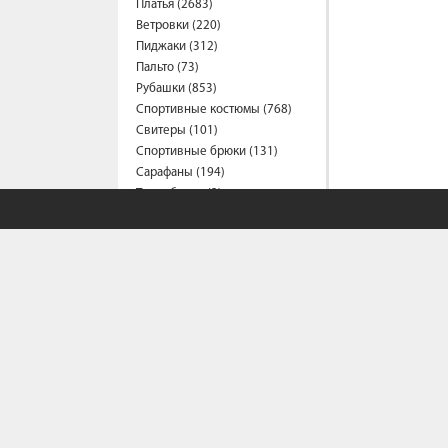
Платья (2683)
Ветровки (220)
Пиджаки (312)
Пальто (73)
Рубашки (853)
Спортивные костюмы (768)
Свитеры (101)
Спортивные брюки (131)
Сарафаны (194)
Термобелье (2)
Трусы (44)
Туники (216)
Толстовки (568)
Топы (158)
Футболки (1546)
Фартуки (3)
Халаты (41)
Шарфы и платки (42)
Шорты (465)
Штаны (667)
Юбки (320)
Плащи (7)