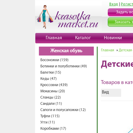
Вход
|
Регис
Задать в
Заказать 
Главная
Каталог
Новинки
Главная
»
Детская
Женская обувь
Босоножки (159)
Детски
Ботинки и полуботинки (49)
Балетки (15)
Кеды (47)
Товаров в кат
Кроссовки (439)
Мокасины (20)
Вид
Сланцы (22)
Сандали (11)
Сапоги и полусапожки (12)
Туфли (115)
Угги (11)
Коробками (17)