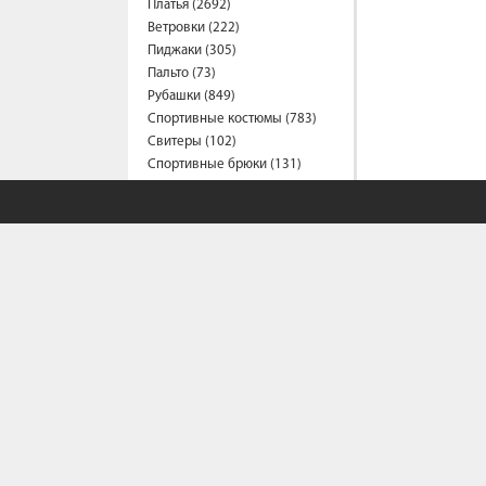
Платья (2692)
Ветровки (222)
Пиджаки (305)
Пальто (73)
Рубашки (849)
Спортивные костюмы (783)
Свитеры (102)
Спортивные брюки (131)
Сарафаны (197)
Термобелье (2)
Трусы (44)
Туники (215)
Толстовки (556)
Топы (155)
Футболки (1532)
Фартуки (3)
Халаты (41)
Шарфы и платки (37)
Шорты (463)
Штаны (663)
Юбки (321)
Плащи (5)