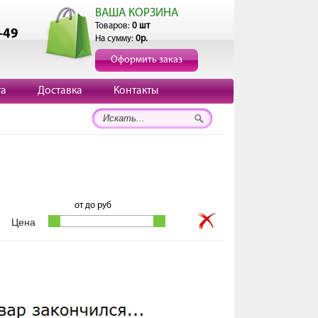
ВАША КОРЗИНА
Товаров:
0 шт
-49
На сумму:
0р.
Оформить заказ
та
Доставка
Контакты
от
до
руб