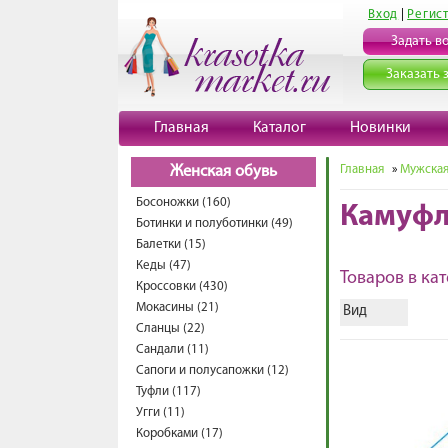
Вход
|
Регис
Задать в
Заказать 
Главная
Каталог
Новинки
Главная
»
Мужская
Женская обувь
Босоножки (160)
Камуфл
Ботинки и полуботинки (49)
Балетки (15)
Кеды (47)
Товаров в кат
Кроссовки (430)
Мокасины (21)
Вид
Сланцы (22)
Сандали (11)
Сапоги и полусапожки (12)
Туфли (117)
Угги (11)
Коробками (17)