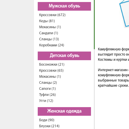
Мужская обувь
Кроссовки (672)
Кеды (81)
Мокасины (1)
Сандали (1)
Сланцы (13)
Коробками (24)
Камуфляжную форму
выглядит просто 
Детская обувь
Костюмы и куртки 
Босоножки (21)
Интернет-магазин 
Кроссовки (65)
комуфляжную форму
Мокасины (1)
выбранные товары,
Сланцы (2)
кратчайшие сроки.
Сапоги (1)
Туфли (26)
Угги (12)
Женская одежда
Боди (90)
Блузки (214)