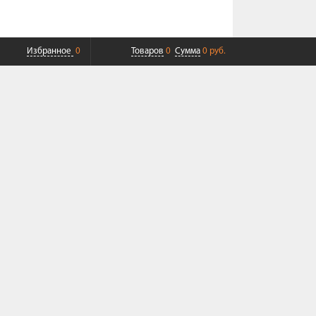
Избранное
0
Товаров
0
Сумма
0 руб.
ПЛАТНАЯ ДОСТАВКА ДО ТК
СОВРЕМЕННЫЙ СЕРВИС
+7 (968) 625-23-23
+7 (495) 109-04-49
Пн-Пт 9:00-19:00