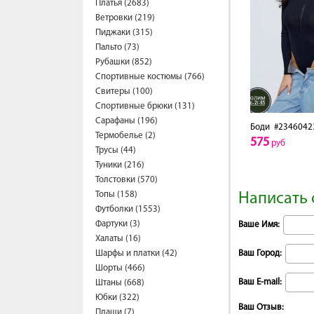
Платья (2683)
Ветровки (219)
Пиджаки (315)
Пальто (73)
Рубашки (852)
Спортивные костюмы (766)
Свитеры (100)
Спортивные брюки (131)
Сарафаны (196)
Боди
#2346042
Термобелье (2)
575
руб
Трусы (44)
Туники (216)
Толстовки (570)
Топы (158)
Написать 
Футболки (1553)
Фартуки (3)
Ваше Имя:
Халаты (16)
Шарфы и платки (42)
Ваш Город:
Шорты (466)
Ваш E-mail:
Штаны (668)
Юбки (322)
Ваш Отзыв:
Плащи (7)