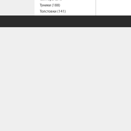
Туники (188)
Толстовки (141)
Футболки (1214)
Халаты (1)
Шорты (153)
Штаны (316)
Юбки (54)
Пальто (6)
Спецодежда
Медицинская одежда (16)
Мужская одежда
Бейсболки (107)
Брюки (94)
Водолазки (19)
СОБСТВЕННЫЙ С
Ветровки (11)
Домашняя одежда (2)
Джинсы (16)
Политика конфи
Жилеты (22)
Условия сотрудн
Как сделать зака
Кофты (54)