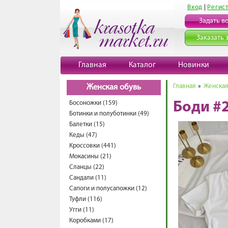
Вход
|
Регис
Задать в
Заказать 
Главная
Каталог
Новинки
Главная
»
Женская
Женская обувь
Босоножки (159)
Боди #
Ботинки и полуботинки (49)
Балетки (15)
Кеды (47)
Кроссовки (441)
Мокасины (21)
Сланцы (22)
Сандали (11)
Сапоги и полусапожки (12)
Туфли (116)
Угги (11)
Коробками (17)