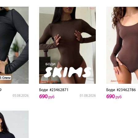
9
Боди
#23462871
Боди
#23462786
690
690
05.08.2026
01.08.2026
руб
руб