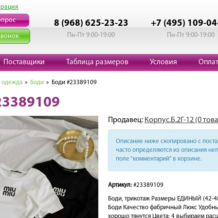
трация
опрос
8 (968) 625-23-23
+7 (495) 109-04
Пн-Пт 9:00-19:00
Пн-Пт 9:00-19:00
звонок
Поставщики
Таблица размеров
Условия
Опла
 одежда
»
Боди
» Боди #23389109
23389109
Продавец:
Корпус.Б.2Г-12 (0 тов
Описание ниже скопировано с поста 
часто определяются из описания неп
поле “комментарий” в корзине.
Артикул:
#23389109
Боди, трикотаж Размеры ЕДИНЫЙ (42-4
Боди Качество фабричный Люкс Удобный
хорошо тянутся Цвета: 4 выбираем рас