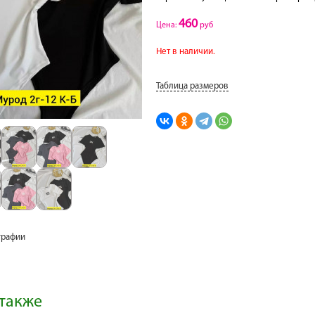
460
Цена:
руб
Нет в наличии.
Таблица размеров
графии
также