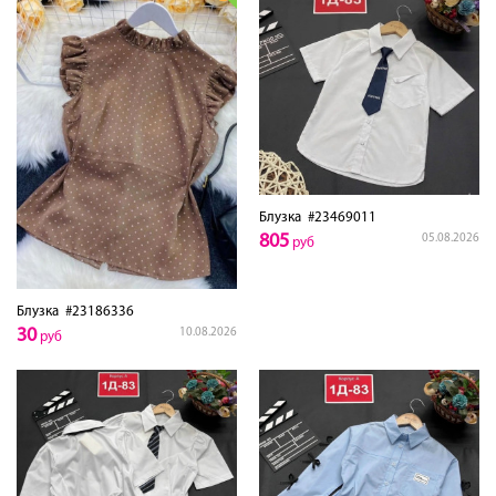
Блузка
#23469011
805
05.08.2026
руб
Блузка
#23186336
30
10.08.2026
руб