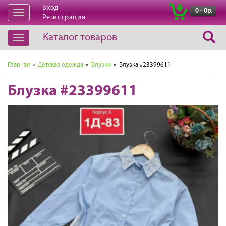
Вход
|
0 - 0р.
Открыть
Регистрация
навигацию
Каталог товаров
Открыть
навигацию
Главная
»
Детская одежда
»
Блузки
» Блузка #23399611
Блузка #23399611