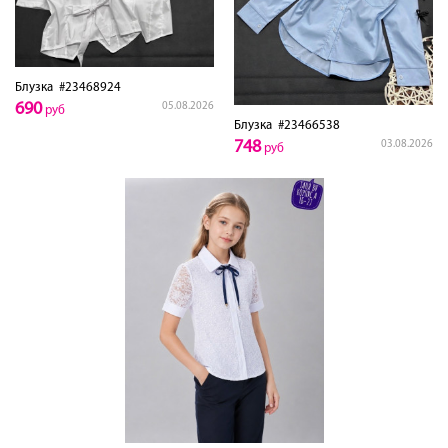
Блузка
#23468924
690
05.08.2026
руб
Блузка
#23466538
748
03.08.2026
руб