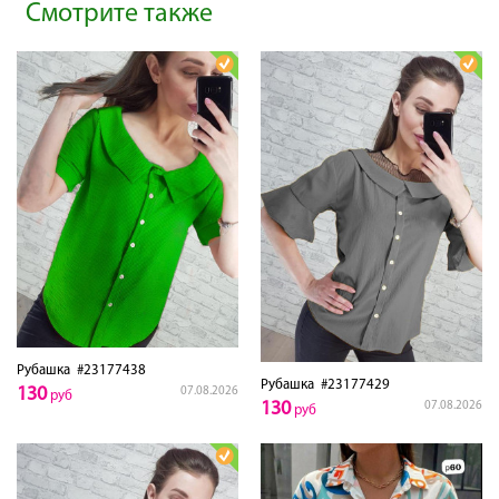
Смотрите также
Рубашка
#23177438
Рубашка
#23177429
130
07.08.2026
руб
130
07.08.2026
руб