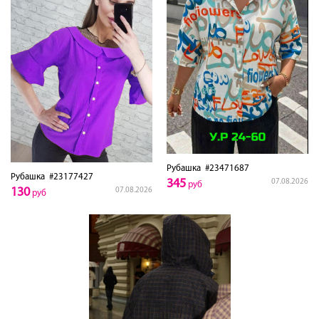
Рубашка
#23471687
Рубашка
#23177427
345
07.08.2026
руб
130
07.08.2026
руб