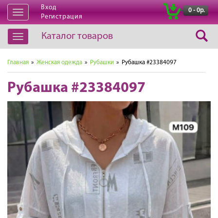
Вход
|
0 - 0р.
Открыть
Регистрация
навигацию
Каталог товаров
Открыть
навигацию
Главная
»
Женская одежда
»
Рубашки
» Рубашка #23384097
Рубашка #23384097