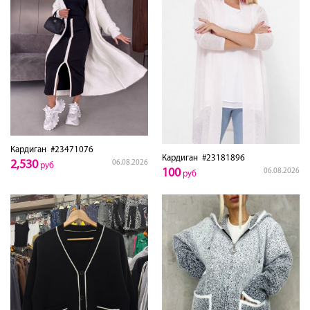
Кардиган
#23471076
Кардиган
#23181896
2,530
06.08.2026
руб
100
06.08.2026
руб