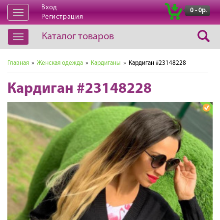
Вход
|
0 - 0р.
Открыть
Регистрация
навигацию
Каталог товаров
Открыть
навигацию
Главная
»
Женская одежда
»
Кардиганы
» Кардиган #23148228
Кардиган #23148228