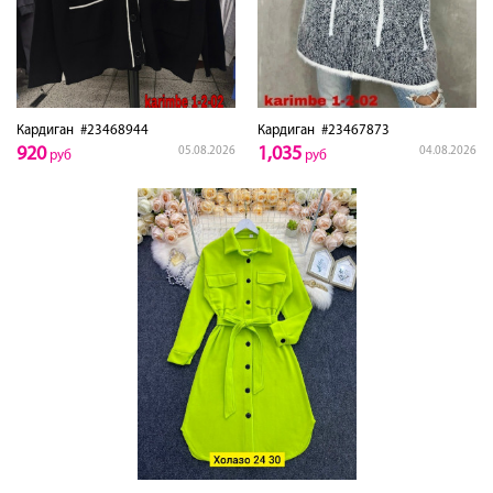
Кардиган
#23468944
Кардиган
#23467873
920
1,035
05.08.2026
04.08.2026
руб
руб