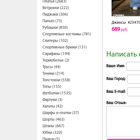
Платья (2683)
Ветровки (222)
Пиджаки (306)
Пальто (73)
Джинсы
#2347
Рубашки (850)
689
руб
Спортивные костюмы (781)
Свитеры (102)
Спортивные брюки (131)
Написать 
Сарафаны (194)
Термобелье (2)
Ваше Имя:
Трусы (44)
Туники (214)
Ваш Город:
Толстовки (558)
Топы (155)
Ваш E-mail:
Футболки (1535)
Фартуки (3)
Ваш Отзыв:
Халаты (42)
Шарфы и платки (37)
Шорты (463)
Штаны (667)
Юбки (320)
Плащи (5)