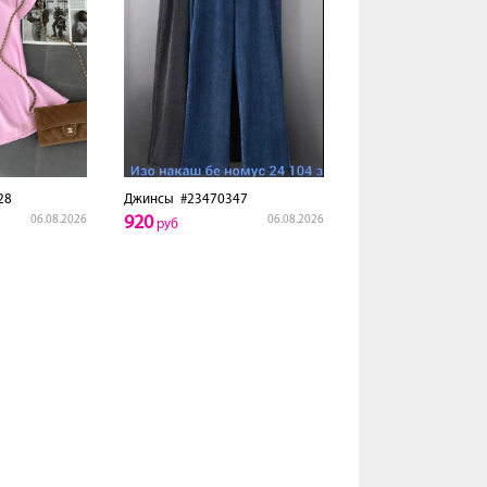
28
Джинсы
#23470347
920
06.08.2026
06.08.2026
руб