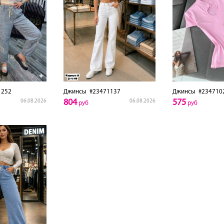
1252
Джинсы
#23471137
Джинсы
#234710
804
575
06.08.2026
06.08.2026
руб
руб