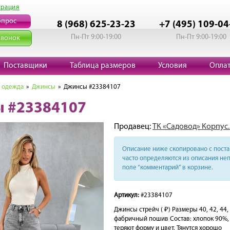
трация
опрос
8 (968) 625-23-23
+7 (495) 109-04
Пн-Пт 9:00-19:00
Пн-Пт 9:00-19:00
звонок
Поставщики
Таблица размеров
Условия
Опла
 одежда
»
Джинсы
» Джинсы #23384107
 #23384107
Продавец:
ТК «Садовод» Корпус.
Описание ниже скопировано с поста 
часто определяются из описания неп
поле “комментарий” в корзине.
Артикул:
#23384107
Джинсы стрейч ( ₽) Размеры 40, 42, 44,
фабричный пошив Состав: хлопок 90%,
теряют форму и цвет. Тянутся хорошо