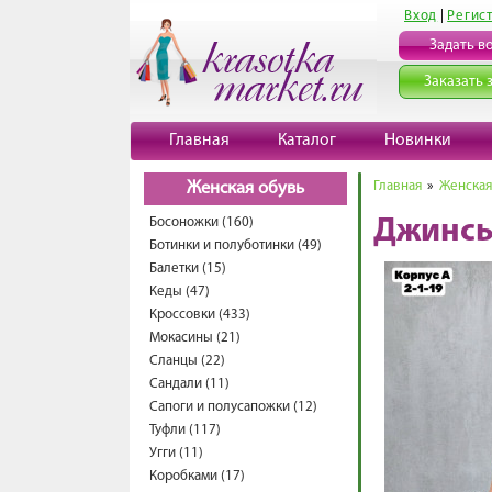
Вход
|
Регис
Задать в
Заказать 
Главная
Каталог
Новинки
Главная
»
Женская
Женская обувь
Босоножки (160)
Джинсы
Ботинки и полуботинки (49)
Балетки (15)
Кеды (47)
Кроссовки (433)
Мокасины (21)
Сланцы (22)
Сандали (11)
Сапоги и полусапожки (12)
Туфли (117)
Угги (11)
Коробками (17)