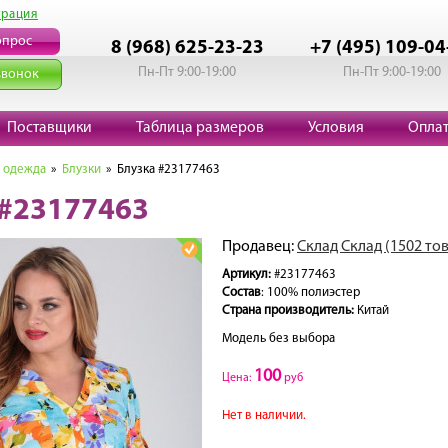
трация
опрос
8 (968) 625-23-23
+7 (495) 109-04
Пн-Пт 9:00-19:00
Пн-Пт 9:00-19:00
звонок
Поставщики
Таблица размеров
Условия
Опла
 одежда
»
Блузки
» Блузка #23177463
 #23177463
Продавец:
Склад Склад (1502 то
Артикул:
#23177463
Состав
: 100% полиэстер
Страна производитель:
Китай
Модель без выбора
100
Цена:
руб
Нет в наличии.