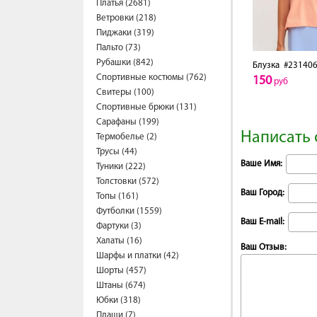
Платья (2681)
Ветровки (218)
Пиджаки (319)
Пальто (73)
Рубашки (842)
Блузка
#231406
Спортивные костюмы (762)
150
руб
Свитеры (100)
Спортивные брюки (131)
Сарафаны (199)
Написать 
Термобелье (2)
Трусы (44)
Ваше Имя:
Туники (222)
Толстовки (572)
Ваш Город:
Топы (161)
Футболки (1559)
Ваш E-mail:
Фартуки (3)
Халаты (16)
Ваш Отзыв:
Шарфы и платки (42)
Шорты (457)
Штаны (674)
Юбки (318)
Плащи (7)