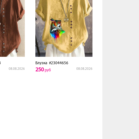
3
Блузка
#23044656
250
08.08.2026
08.08.2026
руб