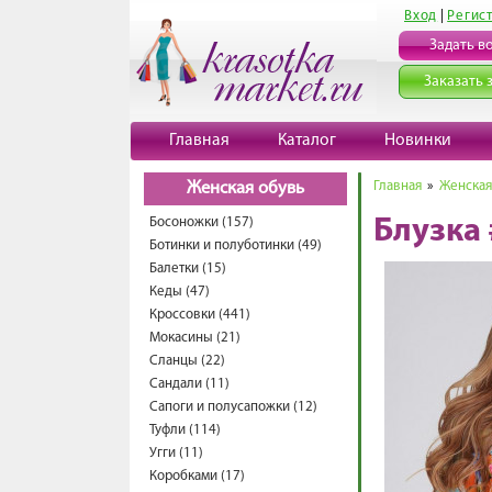
Вход
|
Регис
Задать в
Заказать 
Главная
Каталог
Новинки
Главная
»
Женская
Женская обувь
Босоножки (157)
Блузка
Ботинки и полуботинки (49)
Балетки (15)
Кеды (47)
Кроссовки (441)
Мокасины (21)
Сланцы (22)
Сандали (11)
Сапоги и полусапожки (12)
Туфли (114)
Угги (11)
Коробками (17)