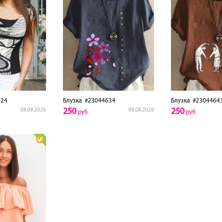
24
Блузка
#23044634
Блузка
#2304464
250
250
08.08.2026
08.08.2026
руб
руб