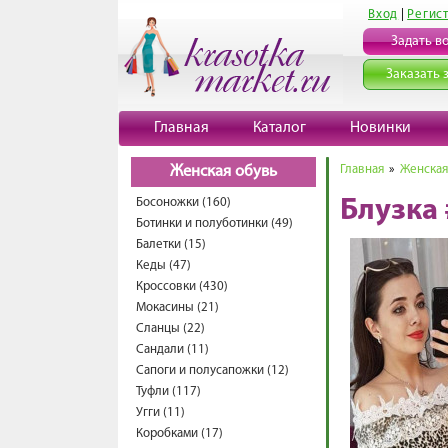
Вход
|
Регис
Задать в
Заказать 
Главная
Каталог
Новинки
Главная
»
Женская
Женская обувь
Босоножки (160)
Блузка
Ботинки и полуботинки (49)
Балетки (15)
Кеды (47)
Кроссовки (430)
Мокасины (21)
Сланцы (22)
Сандали (11)
Сапоги и полусапожки (12)
Туфли (117)
Угги (11)
Коробками (17)