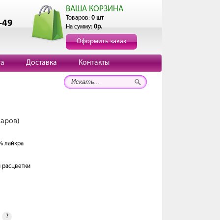
ВАША КОРЗИНА
Товаров:
0 шт
-49
На сумму:
0р.
Оформить заказ
та
Доставка
Контакты
варов)
% лайкра
и расцветки
?