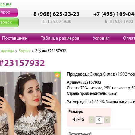
трация
опрос
8 (968) 625-23-23
+7 (495) 109-04
Пн-Пт 9:00-19:00
Пн-Пт 9:00-19:00
звонок
Поставщики
Таблица размеров
Условия
Опла
 одежда
»
Блузки
» Блузка #23157932
 #23157932
Продавец:
Склад Склад (1502 то
Артикул:
#23157932
Состав
: 70% вискоза, 25% полиэстер, 5
Страна производитель:
Китай
Размер единый 42-46. Замена рисунка 
Размеры
42-46
-
+