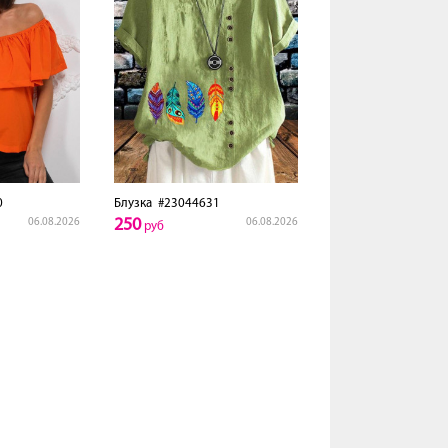
0
Блузка
#23044631
250
06.08.2026
06.08.2026
руб