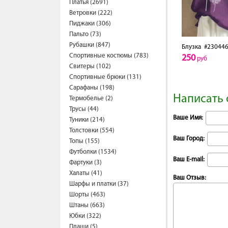
Платья (2691)
Ветровки (222)
Пиджаки (306)
Пальто (73)
Рубашки (847)
Блузка
#230446
Спортивные костюмы (783)
250
руб
Свитеры (102)
Спортивные брюки (131)
Сарафаны (198)
Написать 
Термобелье (2)
Трусы (44)
Ваше Имя:
Туники (214)
Толстовки (554)
Ваш Город:
Топы (155)
Футболки (1534)
Ваш E-mail:
Фартуки (3)
Халаты (41)
Ваш Отзыв:
Шарфы и платки (37)
Шорты (463)
Штаны (663)
Юбки (322)
Плащи (5)