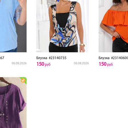
67
Блузка
#23140735
Блузка
#2314060
150
150
06.08.2026
06.08.2026
руб
руб