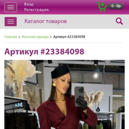
Вход
|
0 - 0р.
Открыть
Регистрация
навигацию
Каталог товаров
Открыть
навигацию
Главная
»
Женская одежда
» Артикул #23384098
Артикул #23384098