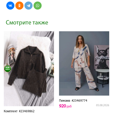
Смотрите также
Пижама
#23469774
920
05.08.2026
руб
Комплект
#23469862