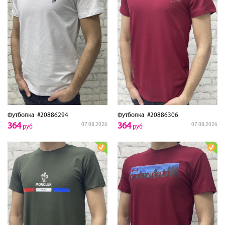
Футболка
#20886294
Футболка
#20886306
364
364
07.08.2026
07.08.2026
руб
руб