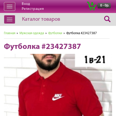
Вход
|
0 - 0р.
Открыть
Регистрация
навигацию
Каталог товаров
Открыть
навигацию
Главная
»
Мужская одежда
»
Футболки
» Футболка #23427387
Футболка #23427387