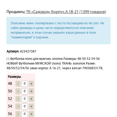
Продавец:
ТК «Садовод» Корпус.А.1В-21 (1399 товаров)
Описание ниже скопировано с поста поставщика из vk.com. На
сайте размеры и цены часто определяются из описания
неправильно, в этом случае укажите ваши данные в поле
“комментарий” в корзине.
Артикул:
#23427387
( ) Футболка-поло для мужчин, хлопок Размеры 48-50-52-54-56
НОВЫЙ Футболкии МУЖСКОЙ (поло) ТКАНЬ: холопок Разме:
48/50/52/54/56 заказ корпус А 1в-21, через ватсап 79036833178,
Размеры
48
-
+
50
-
+
52
-
+
54
-
+
56
-
+