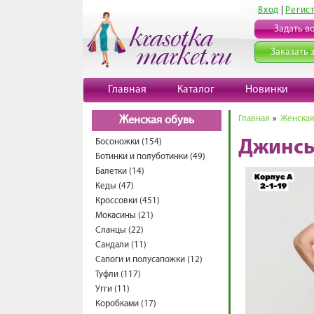
Вход
|
Регис
Задать в
Заказать 
Главная
Каталог
Новинки
Главная
»
Женская
Женская обувь
Босоножки (154)
Джинсы
Ботинки и полуботинки (49)
Балетки (14)
Кеды (47)
Кроссовки (451)
Мокасины (21)
Сланцы (22)
Сандали (11)
Сапоги и полусапожки (12)
Туфли (117)
Угги (11)
Коробками (17)