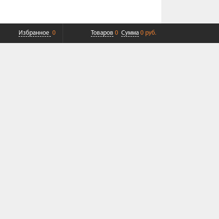
Избранное
0
Товаров
0
Сумма
0 руб.
ПЛАТНАЯ ДОСТАВКА ДО ТК
СОВРЕМЕННЫЙ СЕРВИС
+7 (968) 625-23-23
+7 (495) 109-04-49
Пн-Пт 9:00-19:00