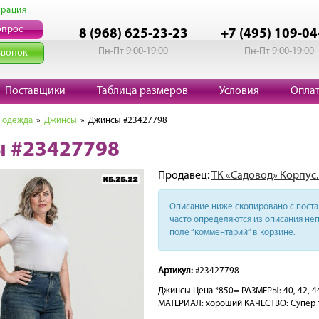
трация
опрос
8 (968) 625-23-23
+7 (495) 109-04
Пн-Пт 9:00-19:00
Пн-Пт 9:00-19:00
звонок
Поставщики
Таблица размеров
Условия
Опла
 одежда
»
Джинсы
» Джинсы #23427798
 #23427798
Продавец:
ТК «Садовод» Корпус.
Описание ниже скопировано с поста 
часто определяются из описания неп
поле “комментарий” в корзине.
Артикул:
#23427798
Джинсы Цена *850= РАЗМЕРЫ: 40, 42, 44,
МАТЕРИАЛ: хороший КАЧЕСТВО: Супер 