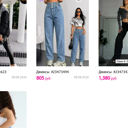
3623
Джинсы
#23473494
Джинсы
#234734
805
1,380
08.08.2026
08.08.2026
руб
руб