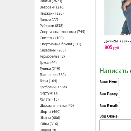
Платья (2673)
Ветровки (216)
Пиджаки (320)
Пальто (77)
Рубашки (838)
Спортивные костюмы (745)
Свитеры (100)
Джинсы
#2347
Спортивные брюки (131)
805
руб
Сарафаны (203)
Термобелье (2)
Трусы (44)
Туники (219)
Написать 
Толстовки (580)
Топы (164)
Ваше Имя:
Футболки (1564)
Фартуки (3)
Ваш Город:
Халаты (15)
Шарфы и платки (45)
Ваш E-mail:
Шорты (460)
Ваш Отзыв:
Штаны (686)
Юбки (316)
Плащи (9)