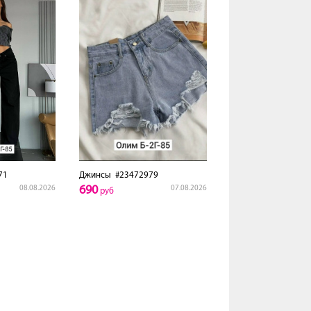
71
Джинсы
#23472979
690
08.08.2026
07.08.2026
руб