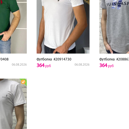
0408
Футболка
#20914730
Футболка
#20886
364
364
06.08.2026
06.08.2026
руб
руб