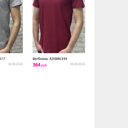
317
Футболка
#20886344
364
06.08.2026
06.08.2026
руб