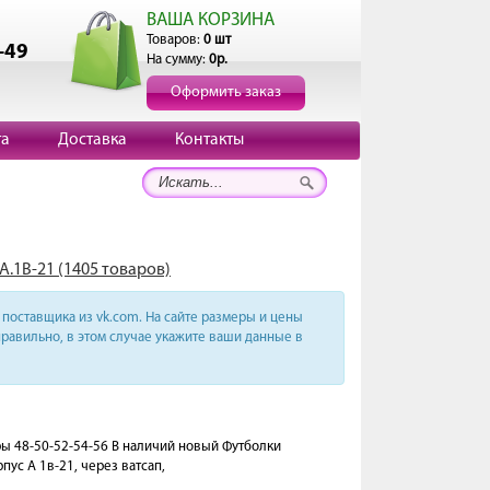
ВАША КОРЗИНА
Товаров:
0 шт
-49
На сумму:
0р.
Оформить заказ
та
Доставка
Контакты
А.1В-21 (1405 товаров)
поставщика из vk.com. На сайте размеры и цены
равильно, в этом случае укажите ваши данные в
еры 48-50-52-54-56 В наличий новый Футболки
пус А 1в-21, через ватсап,