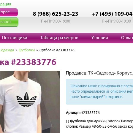
трация
опрос
8 (968) 625-23-23
+7 (495) 109-04
Пн-Пт 9:00-19:00
Пн-Пт 9:00-19:00
звонок
Поставщики
Таблица размеров
Условия
Опла
 одежда
»
Футболки
» Футболка #23383776
ка #23383776
Продавец:
ТК «Садовод» Корпус.
Описание ниже скопировано с поста 
часто определяются из описания неп
поле “комментарий” в корзине.
Артикул:
#23383776
( ) Футболка для мужчин, хлопок Разм
хлопок Размер 48-50-52-54-56 заказ кор