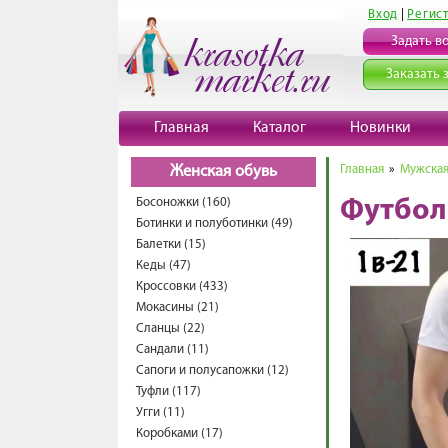
Вход
|
Регис
Задать в
Заказать 
Главная
Каталог
Новинки
Главная
»
Мужская
Женская обувь
Босоножки (160)
Футбол
Ботинки и полуботинки (49)
Балетки (15)
Кеды (47)
Кроссовки (433)
Мокасины (21)
Сланцы (22)
Сандали (11)
Сапоги и полусапожки (12)
Туфли (117)
Угги (11)
Коробками (17)