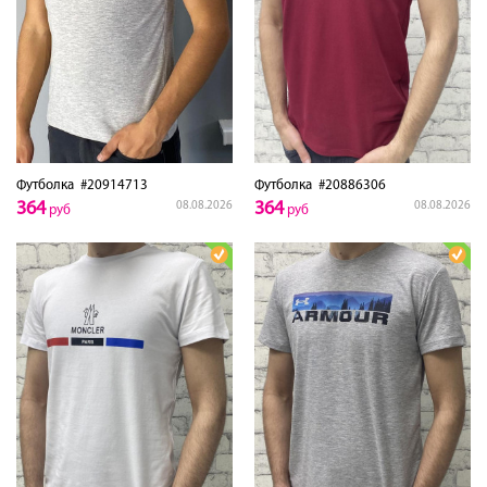
Футболка
#20914713
Футболка
#20886306
364
364
08.08.2026
08.08.2026
руб
руб